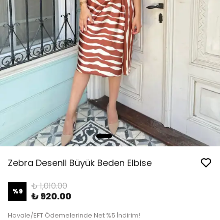
Zebra Desenli Büyük Beden Elbise
₺ 1,010.00
%
9
₺ 920.00
Havale/EFT Ödemelerinde Net %5 İndirim!