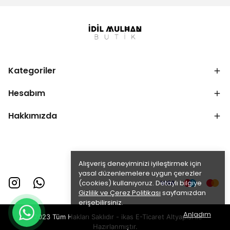
Kategoriler
Hesabım
Hakkımızda
Alışveriş deneyiminizi iyileştirmek için
yasal düzenlemelere uygun çerezler
(cookies) kullanıyoruz. Detaylı bilgiye
Gizlilik ve Çerez Politikası
sayfamızdan
erişebilirsiniz.
Anladım
©2023 Tüm Hakları Saklıdır - ikas E-Ticaret
Altyapısı ile
Hazırlanmıştır.