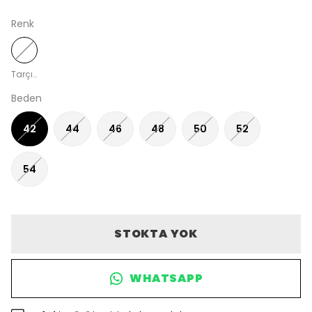
Renk
Tarçın
Beden
42
44
46
48
50
52
54
STOKTA YOK
WHATSAPP