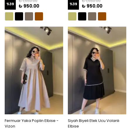
₺ 1,550.00
₺ 1,550.00
%
39
%
39
₺ 950.00
₺ 950.00
Fermuar Yaka Poplin Elbise -
Siyah Biyeli Etek Ucu Volanlı
Vizon
Elbise