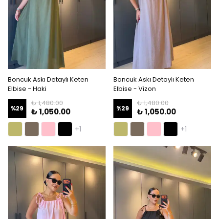
Boncuk Askı Detaylı Keten
Boncuk Askı Detaylı Keten
Elbise - Haki
Elbise - Vizon
₺ 1,480.00
₺ 1,480.00
%
29
%
29
₺ 1,050.00
₺ 1,050.00
+1
+1