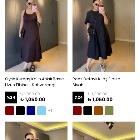
Oysh Kumaş Kalın Askılı Basic
Pens Detaylı Kiloş Elbise -
Uzun Elbise - Kahverengi
Siyah
₺ 1,390.00
₺ 1,380.00
%
24
%
24
₺ 1,050.00
₺ 1,050.00
+1