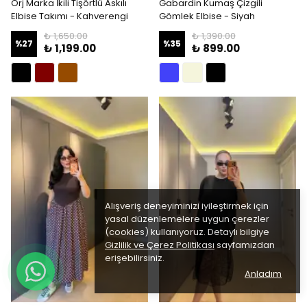
Orj Marka İkili Tişörtlü Askılı
Gabardin Kumaş Çizgili
Elbise Takımı - Kahverengi
Gömlek Elbise - Siyah
₺ 1,650.00
₺ 1,390.00
%
27
%
35
₺ 1,199.00
₺ 899.00
Alışveriş deneyiminizi iyileştirmek için
yasal düzenlemelere uygun çerezler
(cookies) kullanıyoruz. Detaylı bilgiye
Gizlilik ve Çerez Politikası
sayfamızdan
erişebilirsiniz.
Anladım