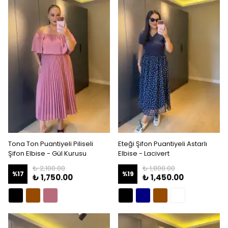
Tona Ton Puantiyeli Piliseli
Eteği Şifon Puantiyeli Astarlı
Şifon Elbise - Gül Kurusu
Elbise - Lacivert
₺ 2,100.00
₺ 1,800.00
%
17
%
19
₺ 1,750.00
₺ 1,450.00