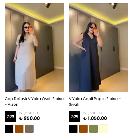
Cep Detaylı V Yaka Oysh Elbise
V Yaka Cepli Poplin Elbise -
- Vizon
Siyah
₺ 1,550.00
₺ 1,680.00
%
39
%
38
₺ 950.00
₺ 1,050.00