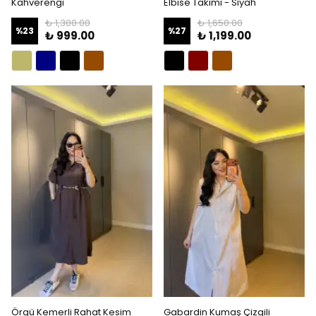
Kahverengi
Elbise Takımı - Siyah
₺ 1,300.00
₺ 1,650.00
%
23
%
27
₺ 999.00
₺ 1,199.00
Örgü Kemerli Rahat Kesim
Gabardin Kumaş Çizgili