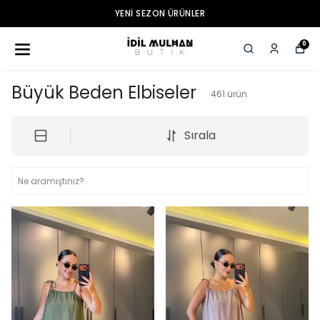
3000 TL VE ÜZERI ÜCRETSIZ KARGO
0
Büyük Beden Elbiseler
461
ürün
Sırala