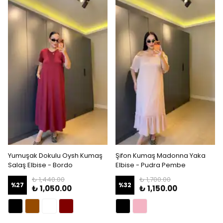
Yumuşak Dokulu Oysh Kumaş
Şifon Kumaş Madonna Yaka
Salaş Elbise - Bordo
Elbise - Pudra Pembe
₺ 1,440.00
₺ 1,700.00
%
27
%
32
₺ 1,050.00
₺ 1,150.00