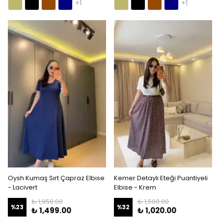
+1
+1
Oysh Kumaş Sırt Çapraz Elbise
Kemer Detaylı Eteği Puantiyeli
- Lacivert
Elbise - Krem
₺ 1,950.00
₺ 1,500.00
%
23
%
32
₺ 1,499.00
₺ 1,020.00