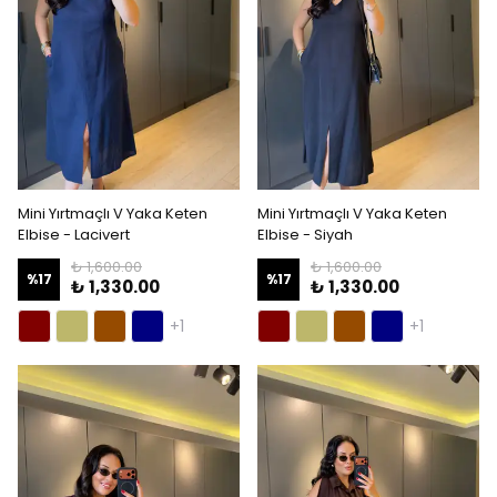
Mini Yırtmaçlı V Yaka Keten
Mini Yırtmaçlı V Yaka Keten
Elbise - Lacivert
Elbise - Siyah
₺ 1,600.00
₺ 1,600.00
%
17
%
17
₺ 1,330.00
₺ 1,330.00
+1
+1