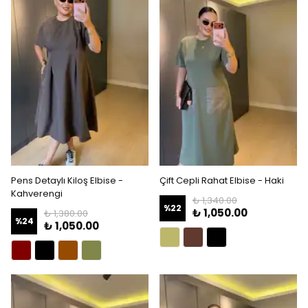
Pens Detaylı Kiloş Elbise -
Çift Cepli Rahat Elbise - Haki
Kahverengi
₺ 1,340.00
%
22
₺ 1,050.00
₺ 1,380.00
%
24
₺ 1,050.00