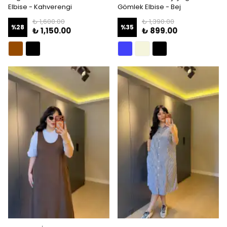
Elbise - Kahverengi
Gömlek Elbise - Bej
₺ 1,600.00
₺ 1,390.00
%
28
%
35
₺ 1,150.00
₺ 899.00