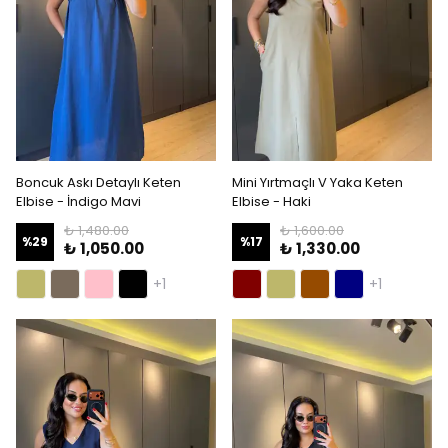
Boncuk Askı Detaylı Keten
Mini Yırtmaçlı V Yaka Keten
Elbise - İndigo Mavi
Elbise - Haki
₺ 1,480.00
₺ 1,600.00
%
29
%
17
₺ 1,050.00
₺ 1,330.00
+1
+1