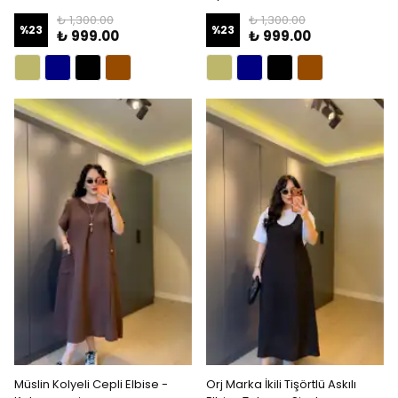
₺ 1,300.00
₺ 1,300.00
%
23
%
23
₺ 999.00
₺ 999.00
Müslin Kolyeli Cepli Elbise -
Orj Marka İkili Tişörtlü Askılı