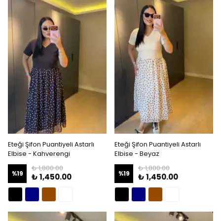
Eteği Şifon Puantiyeli Astarlı
Eteği Şifon Puantiyeli Astarlı
Elbise - Kahverengi
Elbise - Beyaz
₺ 1,800.00
₺ 1,800.00
%
19
%
19
₺ 1,450.00
₺ 1,450.00