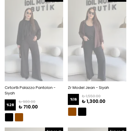
Cırtcırtlı Palazzo Pantolon -
Zr Model Jean - Siyah
Siyah
₺ 1,550.00
%
16
₺ 1,300.00
₺ 980.00
%
28
₺ 710.00