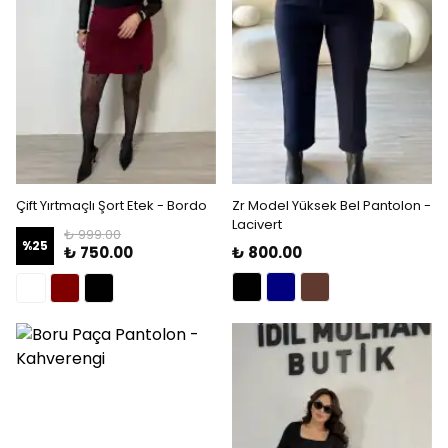
Çift Yırtmaçlı Şort Etek - Bordo
Zr Model Yüksek Bel Pantolon -
Lacivert
₺ 999.00
%
25
₺ 750.00
₺ 800.00