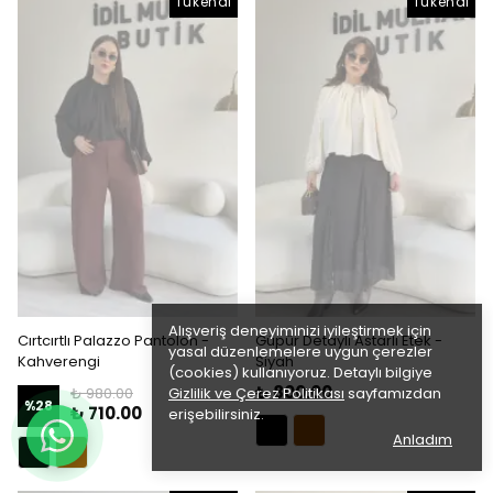
Tükendi
Tükendi
Alışveriş deneyiminizi iyileştirmek için
Cırtcırtlı Palazzo Pantolon -
Güpür Detaylı Astarlı Etek -
yasal düzenlemelere uygun çerezler
Kahverengi
Siyah
(cookies) kullanıyoruz. Detaylı bilgiye
₺ 800.00
₺ 980.00
Gizlilik ve Çerez Politikası
sayfamızdan
%
28
₺ 710.00
erişebilirsiniz.
Anladım