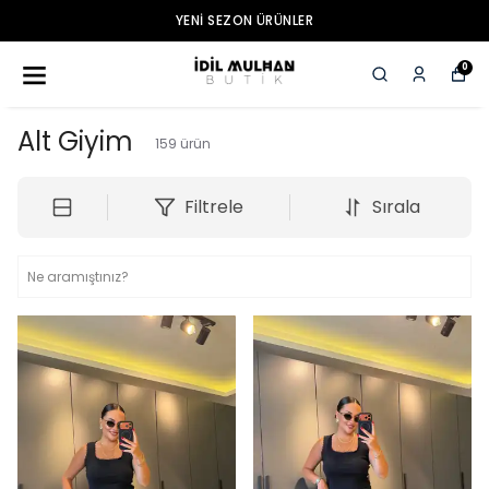
3000 TL VE ÜZERI ÜCRETSIZ KARGO
0
Alt Giyim
159
ürün
Filtrele
Sırala