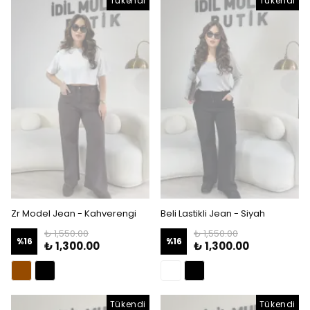
Tükendi
Tükendi
Zr Model Jean - Kahverengi
Beli Lastikli Jean - Siyah
₺ 1,550.00
₺ 1,550.00
%
16
%
16
₺ 1,300.00
₺ 1,300.00
Tükendi
Tükendi