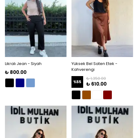
Likralı Jean - Siyah
Yüksek Bel Saten Etek -
Kahverengi
₺ 800.00
₺ 1,350.00
%
55
₺ 610.00