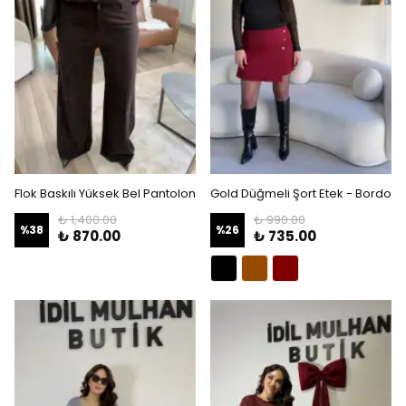
Flok Baskılı Yüksek Bel Pantolon
Gold Düğmeli Şort Etek - Bordo
₺ 1,400.00
₺ 990.00
%
38
%
26
₺ 870.00
₺ 735.00