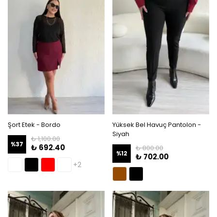
Şort Etek - Bordo
Yüksek Bel Havuç Pantolon -
Siyah
₺ 1,100.00
%
37
₺ 692.40
₺ 800.00
%
12
₺ 702.00
+2