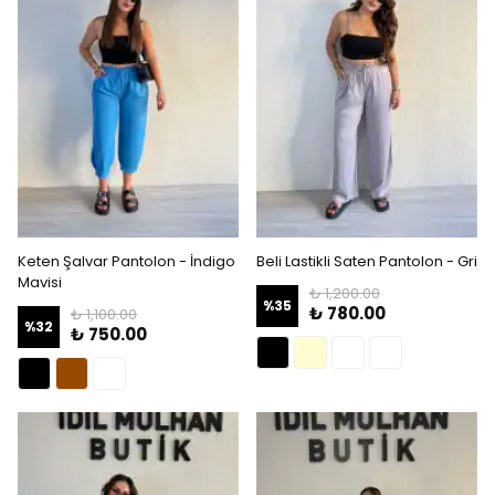
Keten Şalvar Pantolon - İndigo
Beli Lastikli Saten Pantolon - Gri
Mavisi
₺ 1,200.00
%
35
₺ 780.00
₺ 1,100.00
%
32
₺ 750.00