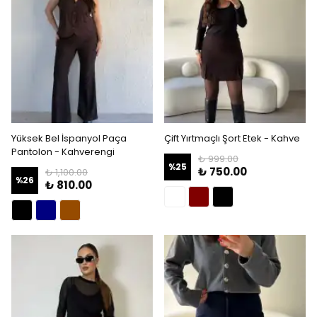
Yüksek Bel İspanyol Paça
Çift Yırtmaçlı Şort Etek - Kahve
Pantolon - Kahverengi
₺ 999.00
%
25
₺ 750.00
₺ 1,100.00
%
26
₺ 810.00