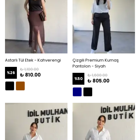
Astarlı Tül Etek - Kahverengi
Çizgili Premium Kumaş
Pantolon - Siyah
₺ 1,100.00
%
26
₺ 810.00
₺ 1,600.00
%
50
₺ 805.00