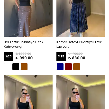
Beli Lastikli Puantiyeli Etek -
Kemer Detaylı Puantiyeli Etek -
Kahverengi
Lacivert
₺ 1,300.00
₺ 1,100.00
%
23
%
25
₺ 999.00
₺ 830.00