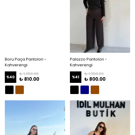
Boru Paça Pantolon -
Palazzo Pantolon -
Kahverengi
Kahverengi
₺ 1,350.00
₺ 1,350.00
%
40
%
41
₺ 810.00
₺ 800.00