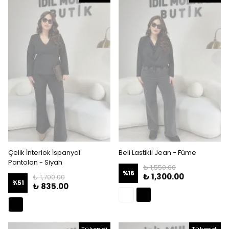
Çelik İnterlok İspanyol
Beli Lastikli Jean - Füme
Pantolon - Siyah
₺ 1,550.00
%
16
₺ 1,300.00
₺ 1,700.00
%
51
₺ 835.00