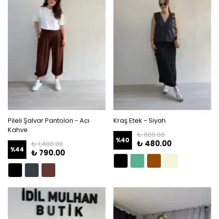
Pileli Şalvar Pantolon - Acı
Kraş Etek - Siyah
Kahve
₺ 800.00
%
40
₺ 480.00
₺ 1,400.00
%
44
₺ 790.00