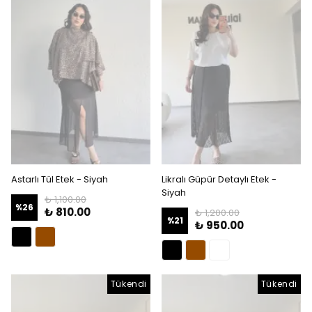
Astarlı Tül Etek - Siyah
Likralı Güpür Detaylı Etek -
Siyah
₺ 1,100.00
%
26
₺ 810.00
₺ 1,200.00
%
21
₺ 950.00
Tükendi
Tükendi