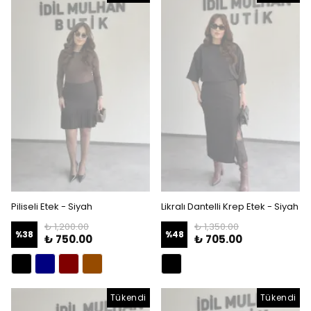
Piliseli Etek - Siyah
Likralı Dantelli Krep Etek - Siyah
₺ 1,200.00
₺ 1,350.00
%
38
%
48
₺ 750.00
₺ 705.00
Tükendi
Tükendi