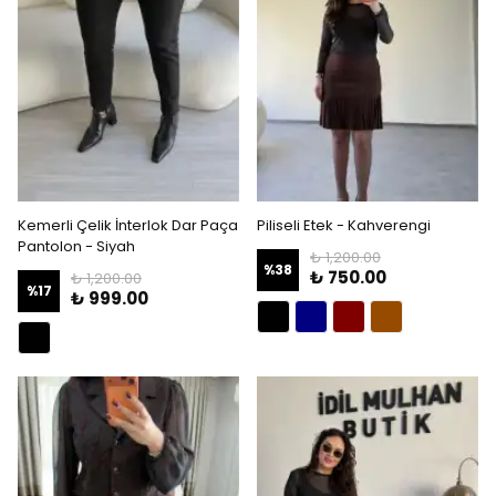
Kemerli Çelik İnterlok Dar Paça
Piliseli Etek - Kahverengi
Pantolon - Siyah
₺ 1,200.00
%
38
₺ 750.00
₺ 1,200.00
%
17
₺ 999.00