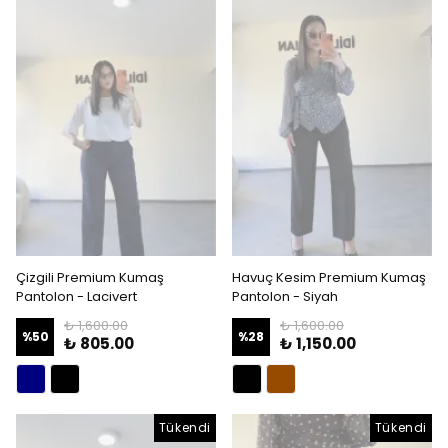
Çizgili Premium Kumaş
Havuç Kesim Premium Kumaş
Pantolon - Lacivert
Pantolon - Siyah
₺ 1,600.00
₺ 1,600.00
%
50
%
28
₺ 805.00
₺ 1,150.00
Tükendi
Tükendi