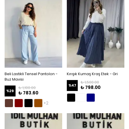
Beli Lastikli Tensel Pantolon -
Kırışık Kumaş Kraş Etek - Gri
Buz Mavisi
₺ 1,500.00
%
47
₺ 798.00
₺ 1,100.00
%
29
₺ 783.60
+2