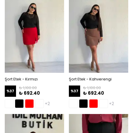
Şort Etek - Kırmızı
Şort Etek - Kahverengi
₺ 1,100.00
₺ 1,100.00
%
37
%
37
₺ 692.40
₺ 692.40
+2
+2