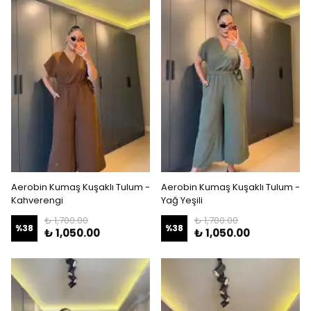
Aerobin Kumaş Kuşaklı Tulum -
Aerobin Kumaş Kuşaklı Tulum -
Kahverengi
Yağ Yeşili
₺ 1,700.00
₺ 1,700.00
%
38
%
38
₺ 1,050.00
₺ 1,050.00