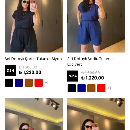
Sırt Detaylı Şortlu Tulum - Siyah
Sırt Detaylı Şortlu Tulum -
Lacivert
₺ 1,600.00
%
24
₺ 1,220.00
₺ 1,600.00
%
24
₺ 1,220.00
+1
+1