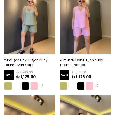
Yumuşak Dokulu Şehir Boy
Yumuşak Dokulu Şehir Boy
Takım - Mint Yeşili
Takım - Pembe
₺ 1,580.00
₺ 1,580.00
%
29
%
29
₺ 1,125.00
₺ 1,125.00
+2
+2