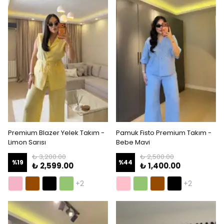
Premium Blazer Yelek Takım -
Pamuk Fisto Premium Takım -
Limon Sarısı
Bebe Mavi
₺ 3,200.00
₺ 2,500.00
%
19
%
44
₺ 2,599.00
₺ 1,400.00
+2
+2