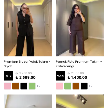
Premium Blazer Yelek Takım -
Pamuk Fisto Premium Takım -
Siyah
Kahverengi
₺ 3,200.00
₺ 2,500.00
%
19
%
44
₺ 2,599.00
₺ 1,400.00
+2
+2