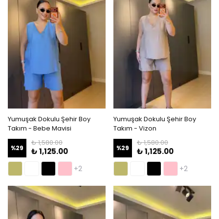
Yumuşak Dokulu Şehir Boy
Yumuşak Dokulu Şehir Boy
Takım - Bebe Mavisi
Takım - Vizon
₺ 1,580.00
₺ 1,580.00
%
29
%
29
₺ 1,125.00
₺ 1,125.00
+2
+2