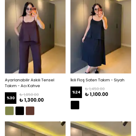
Ayarlanabilir Askılı Tensel
İkili Floş Saten Takım - Siyah
Takım - Acı Kahve
₺ 1,450.00
%
24
₺ 1,100.00
₺ 1,850.00
%
30
₺ 1,300.00