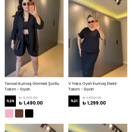
Tensel Kumaş Gömlek Şortlu
V Yaka Oysh Kumaş Etekli
Takım - Siyah
Takım - Siyah
₺ 2,100.00
₺ 1,650.00
%
29
%
21
₺ 1,490.00
₺ 1,299.00