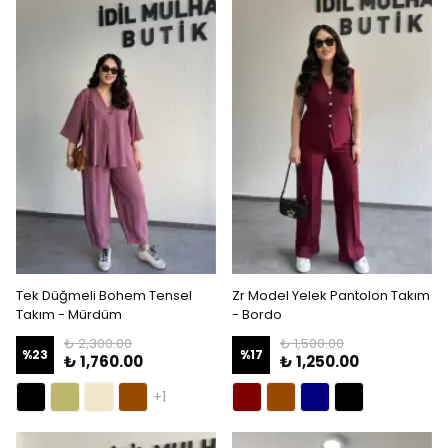
Tek Düğmeli Bohem Tensel
Zr Model Yelek Pantolon Takım
Takım - Mürdüm
- Bordo
₺ 2,300.00
₺ 1,500.00
%
23
%
17
₺ 1,760.00
₺ 1,250.00
+1