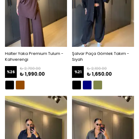
Halter Yaka Premium Tulum -
Şalvar Paça Gömlek Takım -
Kahverengi
Siyah
₺ 2,700.00
₺ 2,100.00
%
26
%
21
₺ 1,990.00
₺ 1,650.00