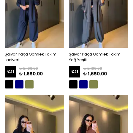
Şalvar Paça Gömlek Takım -
Şalvar Paça Gömlek Takım -
Lacivert
Yağ Yeşili
₺ 2,100.00
₺ 2,100.00
%
21
%
21
₺ 1,650.00
₺ 1,650.00