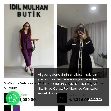
Alışveriş deneyiminizi iyileştirmek için
yasal düzenlemelere uygun çerezler
Bağlama Detay Yelek Takım -
Beyaz Çizgili Hırka Triko Takım
(cookies) kullanıyoruz. Detaylı bilgiye
Mürdüm
- Siyah
Gizlilik ve Çerez Politikası
sayfamızdan
erişebilirsiniz.
₺ 1,500.00
₺ 1,900.00
%
28
%
28
Anladım
₺ 1,080.00
₺ 1,374.00