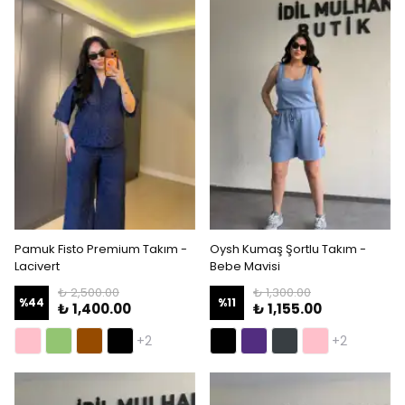
Pamuk Fisto Premium Takım -
Oysh Kumaş Şortlu Takım -
Lacivert
Bebe Mavisi
₺ 2,500.00
₺ 1,300.00
%
44
%
11
₺ 1,400.00
₺ 1,155.00
+2
+2