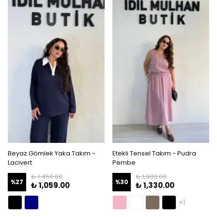
Beyaz Gömlek Yaka Takım -
Etekli Tensel Takım - Pudra
Lacivert
Pembe
₺ 1,450.00
₺ 1,900.00
%
27
%
30
₺ 1,059.00
₺ 1,330.00
+1