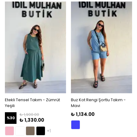
Etekli Tensel Takım - Zümrüt
Buz Kot Rengi Şortlu Takım -
Yeşili
Mavi
₺ 1,134.00
₺ 1,900.00
%
30
₺ 1,330.00
+1