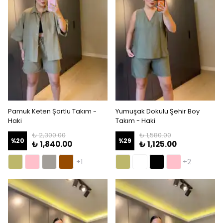
Pamuk Keten Şortlu Takım -
Yumuşak Dokulu Şehir Boy
Haki
Takım - Haki
₺ 2,300.00
₺ 1,580.00
%
20
%
29
₺ 1,840.00
₺ 1,125.00
+1
+2