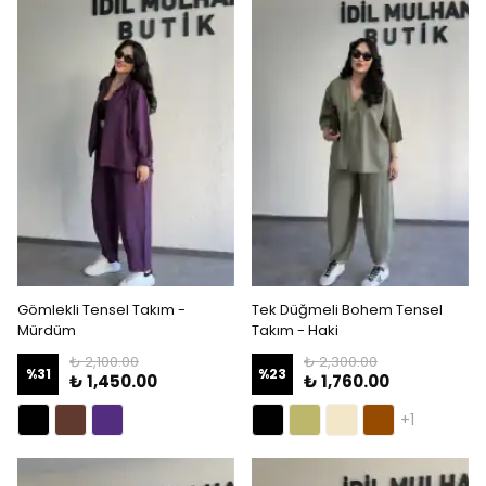
Gömlekli Tensel Takım -
Tek Düğmeli Bohem Tensel
Mürdüm
Takım - Haki
₺ 2,100.00
₺ 2,300.00
%
31
%
23
₺ 1,450.00
₺ 1,760.00
+1