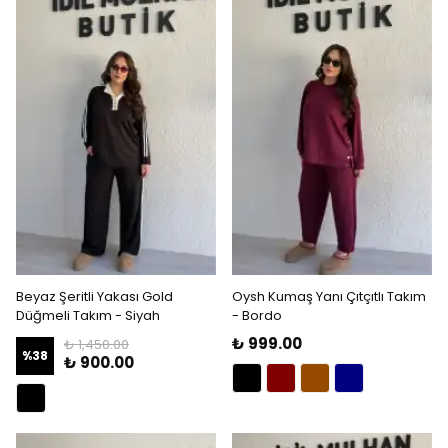
Beyaz Şeritli Yakası Gold
Oysh Kumaş Yanı Çıtçıtlı Takım
Düğmeli Takım - Siyah
- Bordo
₺ 999.00
₺ 1,450.00
%
38
₺ 900.00