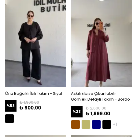
Önü Bağcıklı İkili Takım - Siyah
Askılı Elbise Çıkarılabilir
Gömlek Detaylı Takım - Bordo
₺ 1,900.00
%
53
₺ 900.00
₺ 2,600.00
%
23
₺ 1,999.00
+1