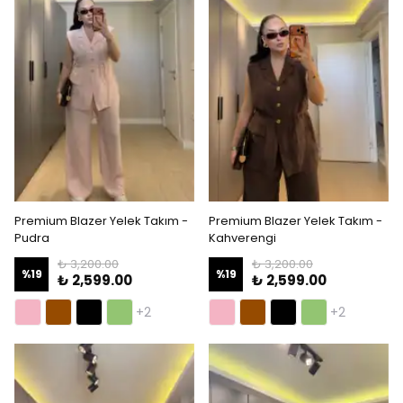
Premium Blazer Yelek Takım -
Premium Blazer Yelek Takım -
Pudra
Kahverengi
₺ 3,200.00
₺ 3,200.00
%
19
%
19
₺ 2,599.00
₺ 2,599.00
+2
+2