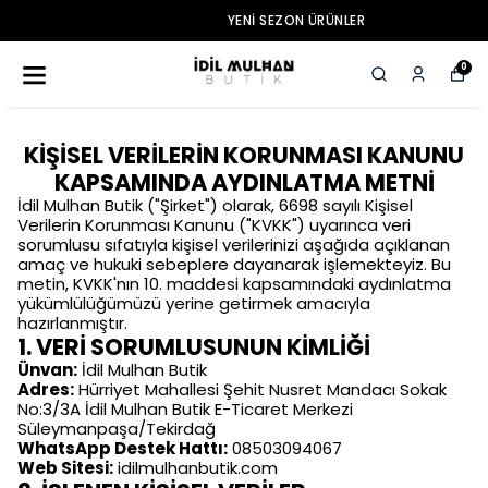
YENI SEZON ÜRÜNLER
0
KİŞİSEL VERİLERİN KORUNMASI KANUNU
KAPSAMINDA AYDINLATMA METNİ
İdil Mulhan Butik ("Şirket") olarak, 6698 sayılı Kişisel
Verilerin Korunması Kanunu ("KVKK") uyarınca veri
sorumlusu sıfatıyla kişisel verilerinizi aşağıda açıklanan
amaç ve hukuki sebeplere dayanarak işlemekteyiz. Bu
metin, KVKK'nın 10. maddesi kapsamındaki aydınlatma
yükümlülüğümüzü yerine getirmek amacıyla
hazırlanmıştır.
1. VERİ SORUMLUSUNUN KİMLİĞİ
Ünvan:
İdil Mulhan Butik
Adres:
Hürriyet Mahallesi Şehit Nusret Mandacı Sokak
No:3/3A İdil Mulhan Butik E-Ticaret Merkezi
Süleymanpaşa/Tekirdağ
WhatsApp Destek Hattı:
08503094067
Web Sitesi:
idilmulhanbutik.com