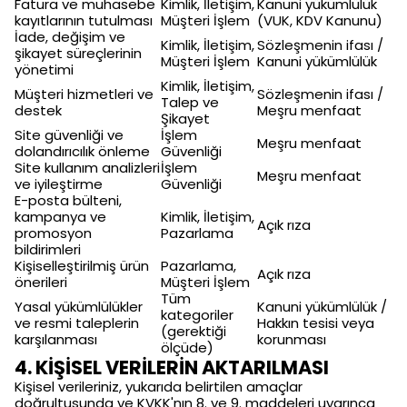
Fatura ve muhasebe
Kimlik, İletişim,
Kanuni yükümlülük
kayıtlarının tutulması
Müşteri İşlem
(VUK, KDV Kanunu)
İade, değişim ve
Kimlik, İletişim,
Sözleşmenin ifası /
şikayet süreçlerinin
Müşteri İşlem
Kanuni yükümlülük
yönetimi
Kimlik, İletişim,
Müşteri hizmetleri ve
Sözleşmenin ifası /
Talep ve
destek
Meşru menfaat
Şikayet
Site güvenliği ve
İşlem
Meşru menfaat
dolandırıcılık önleme
Güvenliği
Site kullanım analizleri
İşlem
Meşru menfaat
ve iyileştirme
Güvenliği
E-posta bülteni,
kampanya ve
Kimlik, İletişim,
Açık rıza
promosyon
Pazarlama
bildirimleri
Kişiselleştirilmiş ürün
Pazarlama,
Açık rıza
önerileri
Müşteri İşlem
Tüm
Yasal yükümlülükler
Kanuni yükümlülük /
kategoriler
ve resmi taleplerin
Hakkın tesisi veya
(gerektiği
karşılanması
korunması
ölçüde)
4. KİŞİSEL VERİLERİN AKTARILMASI
Kişisel verileriniz, yukarıda belirtilen amaçlar
doğrultusunda ve KVKK'nın 8. ve 9. maddeleri uyarınca