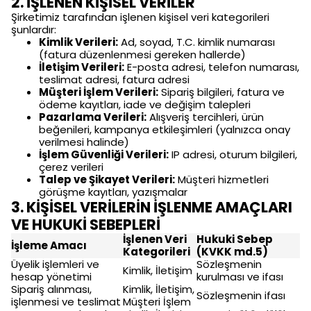
2. İŞLENEN KİŞİSEL VERİLER
Şirketimiz tarafından işlenen kişisel veri kategorileri
şunlardır:
Kimlik Verileri:
Ad, soyad, T.C. kimlik numarası
(fatura düzenlenmesi gereken hallerde)
İletişim Verileri:
E-posta adresi, telefon numarası,
teslimat adresi, fatura adresi
Müşteri İşlem Verileri:
Sipariş bilgileri, fatura ve
ödeme kayıtları, iade ve değişim talepleri
Pazarlama Verileri:
Alışveriş tercihleri, ürün
beğenileri, kampanya etkileşimleri (yalnızca onay
verilmesi halinde)
İşlem Güvenliği Verileri:
IP adresi, oturum bilgileri,
çerez verileri
Talep ve Şikayet Verileri:
Müşteri hizmetleri
görüşme kayıtları, yazışmalar
3. KİŞİSEL VERİLERİN İŞLENME AMAÇLARI
VE HUKUKİ SEBEPLERİ
İşlenen Veri
Hukuki Sebep
İşleme Amacı
Kategorileri
(KVKK md.5)
Üyelik işlemleri ve
Sözleşmenin
Kimlik, İletişim
hesap yönetimi
kurulması ve ifası
Sipariş alınması,
Kimlik, İletişim,
Sözleşmenin ifası
işlenmesi ve teslimat
Müşteri İşlem