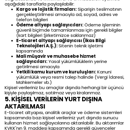
aşağıdaki taraflarla paylaşılabilir:
Kargo ve lojistik firmaları:
Siparişin teslimatının
gerçekleştirilmesi amacıyla ad, soyad, adres ve
telefon bilgileri
Ödeme altyapı sağlayıcıları:
Ödeme işleminin
güvenli biçimde tamamlanması için gerekli bilgiler
(kart bilgileri Şirketimizce saklanmaz)
E-ticaret altyapı sağlayıcısı (İkas Bilgi
Teknolojileri A.Ş.):
Sitenin teknik işletimi
kapsamında
Mali müşavir ve muhasebe hizmet
sağlayıcıları:
Yasal yükümlülüklerin yerine
getirilmesi amacıyla
Yetkili kamu kurum ve kuruluşları:
Kanuni
yükümlülük veya resmi talep halinde (Vergi İdaresi,
Mahkemeler vb.)
Kişisel verileriniz bu amaçlar dışında herhangi bir üçüncü
kişiyle paylaşılmaz, satılmaz veya kiralanmaz.
5. KİŞİSEL VERİLERİN YURT DIŞINA
AKTARILMASI
E-ticaret altyapısı, analitik araçlar ve ödeme sistemleri
kapsamında bazı kişisel verileriniz yurt dışında sunucu
kullanan hizmet sağlayıcılarına aktarılabilir. Bu aktarımlar
KVKK'nın 9. maddesi kapsamında gerekli güvenceler