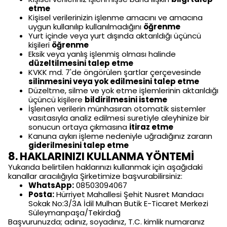
etme
Kişisel verilerinizin işlenme amacını ve amacına
uygun kullanılıp kullanılmadığını
öğrenme
Yurt içinde veya yurt dışında aktarıldığı üçüncü
kişileri
öğrenme
Eksik veya yanlış işlenmiş olması halinde
düzeltilmesini talep etme
KVKK md. 7'de öngörülen şartlar çerçevesinde
silinmesini veya yok edilmesini talep etme
Düzeltme, silme ve yok etme işlemlerinin aktarıldığı
üçüncü kişilere
bildirilmesini isteme
İşlenen verilerin münhasıran otomatik sistemler
vasıtasıyla analiz edilmesi suretiyle aleyhinize bir
sonucun ortaya çıkmasına
itiraz etme
Kanuna aykırı işleme nedeniyle uğradığınız zararın
giderilmesini talep etme
8. HAKLARINIZI KULLANMA YÖNTEMİ
Yukarıda belirtilen haklarınızı kullanmak için aşağıdaki
kanallar aracılığıyla Şirketimize başvurabilirsiniz:
WhatsApp:
08503094067
Posta:
Hürriyet Mahallesi Şehit Nusret Mandacı
Sokak No:3/3A İdil Mulhan Butik E-Ticaret Merkezi
Süleymanpaşa/Tekirdağ
Başvurunuzda; adınız, soyadınız, T.C. kimlik numaranız