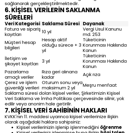
sağlanarak gerçekleştirilmektedir.
6. KİŞİSEL VERİLERİN SAKLANMA
SÜRELERİ
Veri Kategorisi
Saklama Süresi
Dayanak
Fatura ve sipariş
Vergi Usul Kanunu
10 yıl
kayıtları
md. 253
Hesap aktif
Tüketicinin
Müşteri hesap
olduğu sürece + 3
Korunması Hakkında
bilgileri
yıl
Kanun
Tüketicinin
İletişim ve
3 yıl
Korunması Hakkında
şikayet kayıtları
Kanun
Pazarlama
Rıza geri alınana
Açık rıza
amaçlı veriler
kadar
Çerez ve işlem
Oturum sonu veya
Meşru menfaat
güvenliği verileri
maksimum 2 yıl
Saklama süresi dolan kişisel veriler, Şirketimizin Kişisel
Veri Saklama ve İmha Politikası çerçevesinde silinir, yok
edilir veya anonim hale getirilir.
7. KİŞİSEL VERİ SAHİBİNİN HAKLARI
KVKK'nın 11. maddesi uyarınca kişisel verilerinize ilişkin
olarak aşağıdaki haklara sahipsiniz:
Kişisel verilerinizin işlenip işlenmediğini
öğrenme
Kişisel verileriniz işlenmişse buna ilişkin
bilgi talep