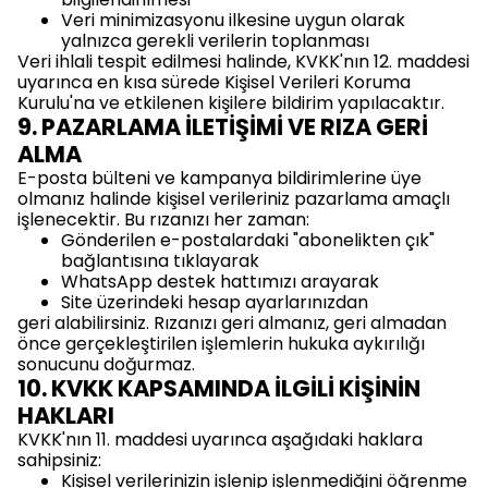
Veri minimizasyonu ilkesine uygun olarak
yalnızca gerekli verilerin toplanması
Veri ihlali tespit edilmesi halinde, KVKK'nın 12. maddesi
uyarınca en kısa sürede Kişisel Verileri Koruma
Kurulu'na ve etkilenen kişilere bildirim yapılacaktır.
9. PAZARLAMA İLETİŞİMİ VE RIZA GERİ
ALMA
E-posta bülteni ve kampanya bildirimlerine üye
olmanız halinde kişisel verileriniz pazarlama amaçlı
işlenecektir. Bu rızanızı her zaman:
Gönderilen e-postalardaki "abonelikten çık"
bağlantısına tıklayarak
WhatsApp destek hattımızı arayarak
Site üzerindeki hesap ayarlarınızdan
geri alabilirsiniz. Rızanızı geri almanız, geri almadan
önce gerçekleştirilen işlemlerin hukuka aykırılığı
sonucunu doğurmaz.
10. KVKK KAPSAMINDA İLGİLİ KİŞİNİN
HAKLARI
KVKK'nın 11. maddesi uyarınca aşağıdaki haklara
sahipsiniz:
Kişisel verilerinizin işlenip işlenmediğini öğrenme