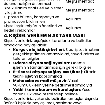
Meşru menfaat
dolandırıcılığın önlenmesi
Site kullanım analizleri ve hizmet
Meşru menfaat
iyileştirme
E-posta bülteni, kampanya ve
Açık rıza
promosyon bildirimleri
Kişiselleştirilmiş ürün önerileri ve
Açık rıza
hedefli reklamlar
4. KİŞİSEL VERİLERİN AKTARILMASI
Kişisel verileriniz aşağıdaki taraflarla ve belirtilen
amaçlarla paylaşılabilir:
Kargo ve lojistik şirketleri:
Sipariş teslimatının
gerçekleştirilmesi amacıyla ad, soyad, adres ve
telefon bilgileri
Ödeme altyapı sağlayıcıları:
Ödeme
işleminin tamamlanması için gerekli bilgiler
E-ticaret altyapı sağlayıcısı (İkas):
Sitenin
teknik işletimi kapsamında
Muhasebe ve mali müşavir:
Yasal
yükümlülüklerin yerine getirilmesi amacıyla
Yetkili kamu kurum ve kuruluşları:
Yasal
zorunluluk veya resmi talep halinde
Kişisel verileriniz, yukarıda belirtilen amaçlar dışında
üçüncü kişilerle paylaşılmaz, satılmaz veya