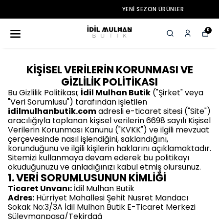
YENI SEZON ÜRÜNLER
0
KİŞİSEL VERİLERİN KORUNMASI VE
GİZLİLİK POLİTİKASI
Bu Gizlilik Politikası;
İdil Mulhan Butik
("Şirket" veya
"Veri Sorumlusu") tarafından işletilen
idilmulhanbutik.com
adresli e-ticaret sitesi ("Site")
aracılığıyla toplanan kişisel verilerin 6698 sayılı Kişisel
Verilerin Korunması Kanunu ("KVKK") ve ilgili mevzuat
çerçevesinde nasıl işlendiğini, saklandığını,
korunduğunu ve ilgili kişilerin haklarını açıklamaktadır.
Sitemizi kullanmaya devam ederek bu politikayı
okuduğunuzu ve anladığınızı kabul etmiş olursunuz.
1. VERİ SORUMLUSUNUN KİMLİĞİ
Ticaret Unvanı:
İdil Mulhan Butik
Adres:
Hürriyet Mahallesi Şehit Nusret Mandacı
Sokak No:3/3A İdil Mulhan Butik E-Ticaret Merkezi
Süleymanpaşa/Tekirdağ