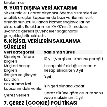
kiralanmaz.
5. YURT DIŞINA VERİ AKTARIMI
Şirketimiz, e-ticaret altyapısı, ödeme sistemleri ve
analitik araçlar kapsamında bazı verilerinizi yurt
dışında sunucu kullanan hizmet sağlayıcılarına
aktarabilir. Bu aktarımlar KVKK'nın 9. maddesi
uyarınca gerekli güvenceler sağlanarak
gerçekleştirilmektedir.
6. KİŞİSEL VERİLERİN SAKLANMA
SÜRELERİ
Veri Kategorisi
Saklama Süresi
Sipariş ve fatura
10 yıl (Vergi Usul Kanunu gereği)
bilgileri
Müşteri hesap
Hesap aktif olduğu sürece +
bilgileri
hesap silindikten 3 yıl
İletişim ve şikayet
3 yıl
kayıtları
Pazarlama izni
İzin geri alınana kadar
kapsamındaki veriler
Çerez türüne göre oturum sonu
Çerez verileri
veya maksimum 2 yıl
7. ÇEREZ (COOKIE) POLİTİKASI