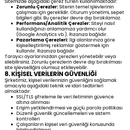
Sitemizde aşağıdaki çerez türleri kullanılmaktadır:
Zorunlu Çerezler:
Sitenin temel işlevlerinin
çalışması için gereklidir. Oturum yönetimi, sepet
bilgileri gibi. Bu çerezler devre dışı bırakılamaz.
Performans/Analitik Çerezler:
Siteyi nasıl
kullandığınızı anlamamıza yardımcı olur
(Google Analytics vb.). Rızanıza bağlıdır.
Pazarlama Çerezleri:
İlgi alanlarınıza göre
kişiselleştirilmiş reklamlar göstermek için
kullanılır. Rızanıza bağlıdır.
Tarayıcı ayarlarınızdan çerezleri yönetebilir veya
silebilirsiniz. Zorunlu çerezlerin devre dışı bırakılması
site işlevselliğini olumsuz etkileyebilir.
8. KİŞİSEL VERİLERİN GÜVENLİĞİ
Şirketimiz, kişisel verilerinizin güvenliğini sağlamak
amacıyla aşağıdaki teknik ve idari tedbirleri
almaktadır:
SSL/TLS şifreleme ile veri iletiminin güvence
altına alınması
Erişim yetkilendirmesi ve güçlü parola politikası
Düzenli güvenlik güncellemeleri ve sistem
kontrolleri
Çalışanların kişisel veri güvenliği konusunda
bilgilendirilmesi