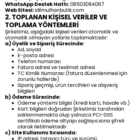
WhatsApp Destek Hattı:
08503094067
Web Sitesi:
idilmulhanbutik.com
2. TOPLANAN KİŞİSEL VERİLER VE
TOPLAMA YÖNTEMLERİ
Şirketimiz, aşağıdaki kişisel verileri otomatik ve
otomatik olmayan yollarla toplamaktadır:
a) Üyelik ve Sipariş Sürecinde:
Ad, soyad
E-posta adresi
Telefon numarası
Fatura adresi ve teslimat adresi
TC Kimlik Numarası (fatura düzenlenmesi için
zorunlu hallerde)
Sipariş geçmişi, ürün tercihleri ve alışveriş
bilgileri
b) Ödeme Sürecinde:
Ödeme yöntemi bilgisi (kredi kartı, havale vb.)
Kart bilgileri doğrudan Şirketimiz tarafından
saklanmamakta olup yalnızca PCI-DSS
sertifikalı ödeme altyapı sağlayıcısına şifreli
olarak iletilmektedir.
c) Site Kullanımı Sırasında:
IP adresi, tarayıcı türü ve sürümü