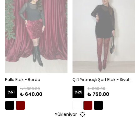
Pullu Etek - Bordo
Çift Yırtmaçlı Şort Etek - Siyah
₺ 1,300.00
₺ 999.00
%
51
%
25
₺ 640.00
₺ 750.00
Yükleniyor