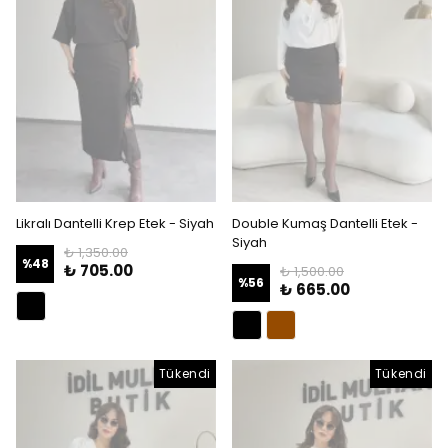
Likralı Dantelli Krep Etek - Siyah
Double Kumaş Dantelli Etek -
Siyah
₺ 1,350.00
%
48
₺ 705.00
₺ 1,500.00
%
56
₺ 665.00
Tükendi
Tükendi