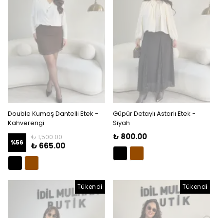
Double Kumaş Dantelli Etek -
Güpür Detaylı Astarlı Etek -
Kahverengi
Siyah
₺ 800.00
₺ 1,500.00
%
56
₺ 665.00
Tükendi
Tükendi