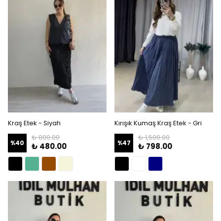
Kraş Etek - Siyah
Kırışık Kumaş Kraş Etek - Gri
₺ 800.00
₺ 1,500.00
%
40
%
47
₺ 480.00
₺ 798.00