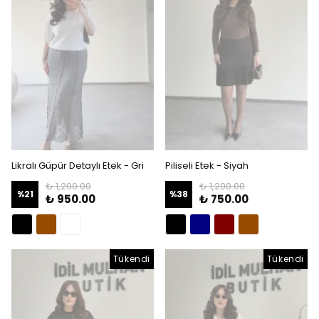
Likralı Güpür Detaylı Etek - Gri
Piliseli Etek - Siyah
₺ 1,200.00
₺ 1,200.00
%
21
%
38
₺ 950.00
₺ 750.00
Tükendi
Tükendi