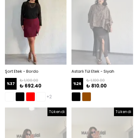
Şort Etek - Bordo
Astarlı Tül Etek - Siyah
₺ 1,100.00
₺ 1,100.00
%
37
%
26
₺ 692.40
₺ 810.00
+2
Tükendi
Tükendi