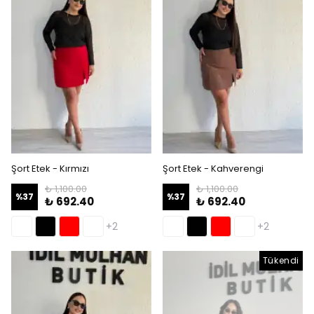
Şort Etek - Kırmızı
Şort Etek - Kahverengi
₺ 1,100.00
₺ 1,100.00
%
37
%
37
₺ 692.40
₺ 692.40
+2
+2
Tükendi