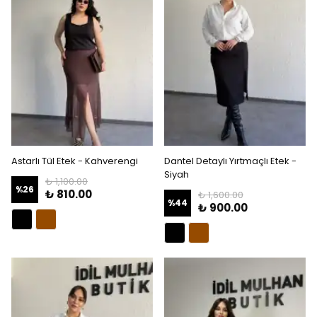
Astarlı Tül Etek - Kahverengi
Dantel Detaylı Yırtmaçlı Etek -
Siyah
₺ 1,100.00
%
26
₺ 810.00
₺ 1,600.00
%
44
₺ 900.00