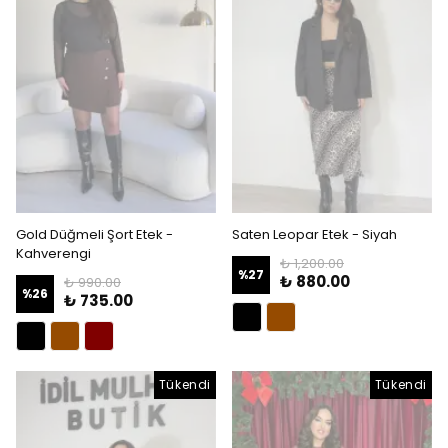
Gold Düğmeli Şort Etek -
Saten Leopar Etek - Siyah
Kahverengi
₺ 1,200.00
%
27
₺ 880.00
₺ 990.00
%
26
₺ 735.00
Tükendi
Tükendi