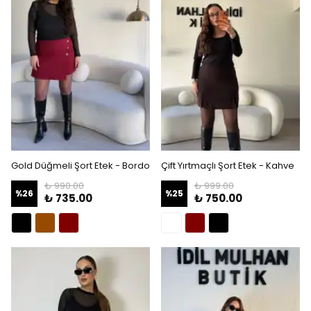
Gold Düğmeli Şort Etek - Bordo
Çift Yırtmaçlı Şort Etek - Kahve
₺ 990.00
₺ 999.00
%
26
%
25
₺ 735.00
₺ 750.00