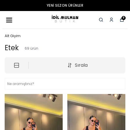
YENI SEZON ÜRÜNLER
0
Alt Giyim
Etek
69
ürün
Sırala