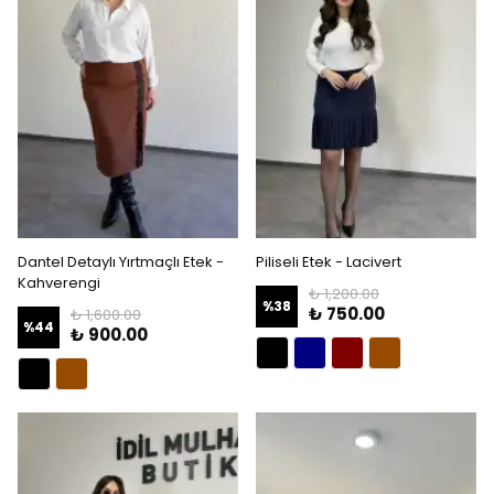
Dantel Detaylı Yırtmaçlı Etek -
Piliseli Etek - Lacivert
Kahverengi
₺ 1,200.00
%
38
₺ 750.00
₺ 1,600.00
%
44
₺ 900.00