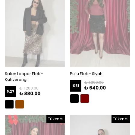
Saten Leopar Etek -
Pullu Etek - Siyah
Kahverengi
₺ 1,300.00
%
51
₺ 640.00
₺ 1,200.00
%
27
₺ 880.00
Tükendi
Tükendi