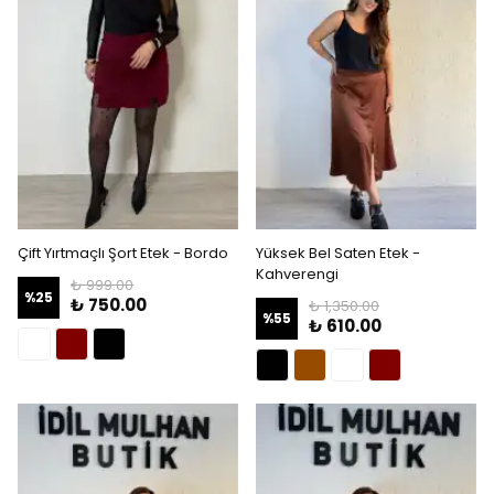
Çift Yırtmaçlı Şort Etek - Bordo
Yüksek Bel Saten Etek -
Kahverengi
₺ 999.00
%
25
₺ 750.00
₺ 1,350.00
%
55
₺ 610.00