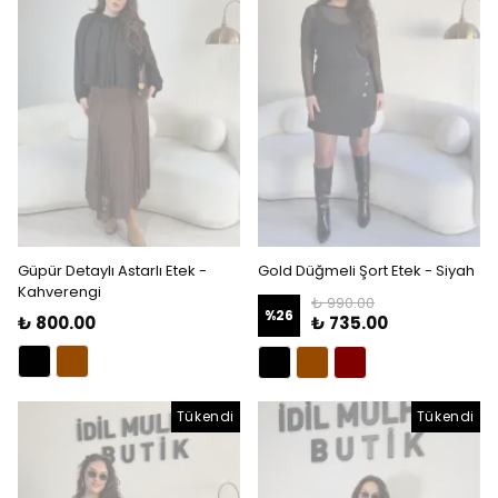
Güpür Detaylı Astarlı Etek -
Gold Düğmeli Şort Etek - Siyah
Kahverengi
₺ 990.00
%
26
₺ 800.00
₺ 735.00
Tükendi
Tükendi