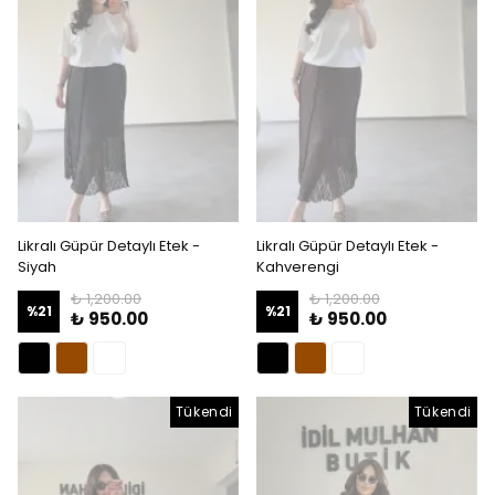
Likralı Güpür Detaylı Etek -
Likralı Güpür Detaylı Etek -
Siyah
Kahverengi
₺ 1,200.00
₺ 1,200.00
%
21
%
21
₺ 950.00
₺ 950.00
Tükendi
Tükendi