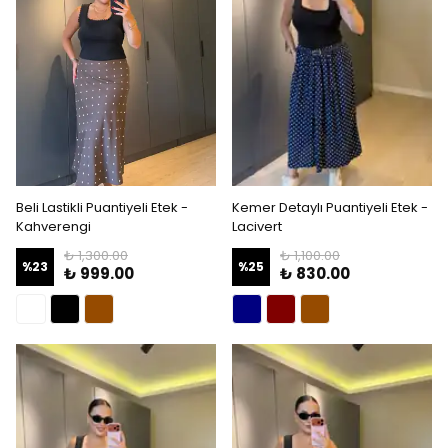
Beli Lastikli Puantiyeli Etek -
Kemer Detaylı Puantiyeli Etek -
Kahverengi
Lacivert
₺ 1,300.00
₺ 1,100.00
%
23
%
25
₺ 999.00
₺ 830.00