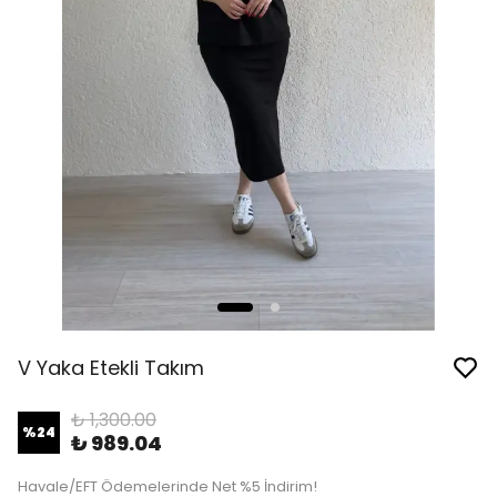
V Yaka Etekli Takım
₺ 1,300.00
%
24
₺ 989.04
Havale/EFT Ödemelerinde Net %5 İndirim!