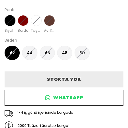
Renk
Siyah
Bordo
Taş Rengi
Acı Kahve
Beden
42
44
46
48
50
STOKTA YOK
WHATSAPP
1-4 iş günü içerisinde kargoda!
2000 TL üzeri ücretsiz kargo!