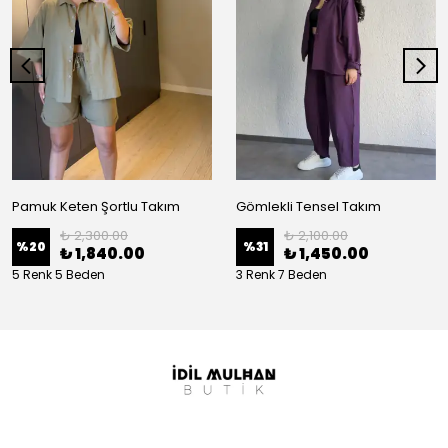
Pamuk Keten Şortlu Takım
Gömlekli Tensel Takım
₺ 2,300.00
₺ 2,100.00
%
20
%
31
₺ 1,840.00
₺ 1,450.00
5 Renk 5 Beden
3 Renk 7 Beden