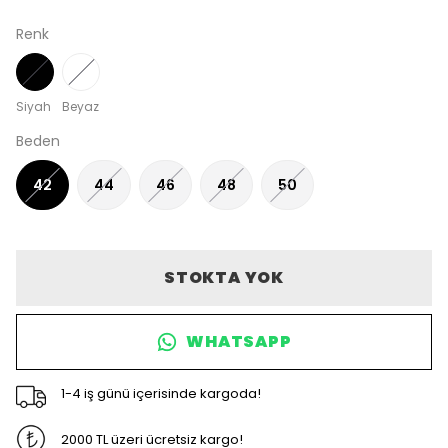
Renk
Siyah
Beyaz
Beden
42
44
46
48
50
STOKTA YOK
WHATSAPP
1-4 iş günü içerisinde kargoda!
2000 TL üzeri ücretsiz kargo!