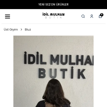
YENI SEZON ÜRÜNLER
0
Üst Giyim
Bluz