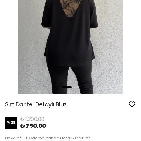
Sırt Dantel Detaylı Bluz
₺ 1,200.00
%
38
₺ 750.00
Havale/EFT Ödemelerinde Net %5 İndirim!