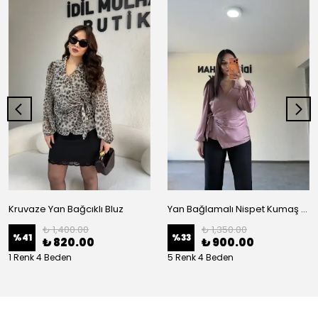
Kruvaze Yan Bağcıklı Bluz
Yan Bağlamalı Nispet Kumaş Bluz
₺ 1,400.00
₺ 1,350.00
%
41
%
33
₺ 820.00
₺ 900.00
1 Renk 4 Beden
5 Renk 4 Beden