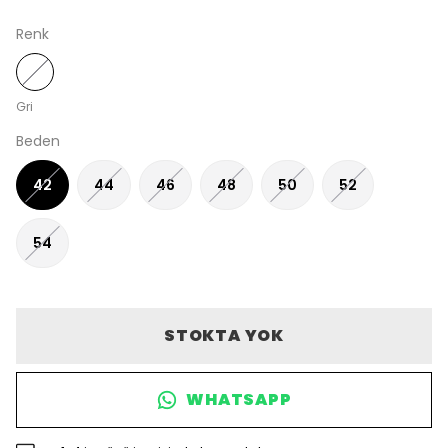
Renk
Gri
Beden
42
44
46
48
50
52
54
STOKTA YOK
WHATSAPP