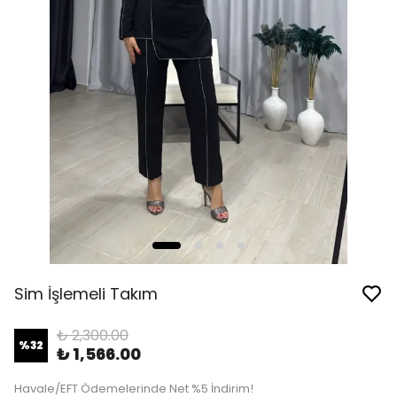
Sim İşlemeli Takım
₺ 2,300.00
%
32
₺ 1,566.00
Havale/EFT Ödemelerinde Net %5 İndirim!