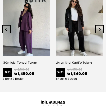
Gömlekli Tensel Takım
Likralı İthal Kadife Takım
₺ 2,100.00
₺ 1,950.00
%
31
%
21
₺ 1,450.00
₺ 1,540.00
3 Renk 7 Beden
1 Renk 6 Beden