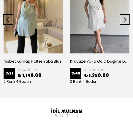
Nisbet Kumaş Halter Yaka Bluz
Kruvaze Yaka Gold Düğme Detaylı Abiye
₺ 1,450.00
₺ 2,500.00
%
21
%
46
₺ 1,149.00
₺ 1,350.00
2 Renk 4 Beden
3 Renk 4 Beden