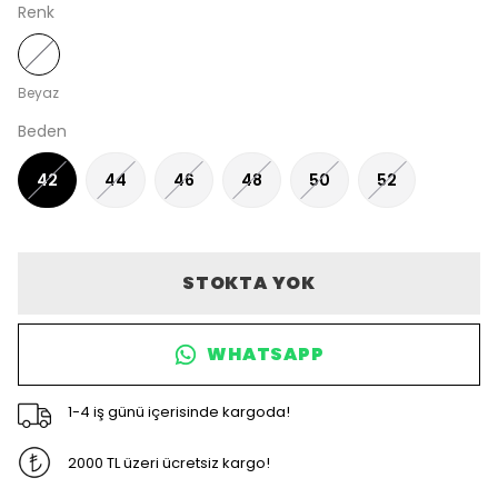
Renk
Beyaz
Beden
42
44
46
48
50
52
STOKTA YOK
WHATSAPP
1-4 iş günü içerisinde kargoda!
2000 TL üzeri ücretsiz kargo!