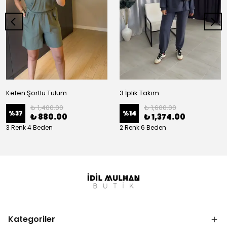
Keten Şortlu Tulum
3 İplik Takım
₺ 1,400.00
₺ 1,600.00
%
37
%
14
₺ 880.00
₺ 1,374.00
3 Renk 4 Beden
2 Renk 6 Beden
Kategoriler