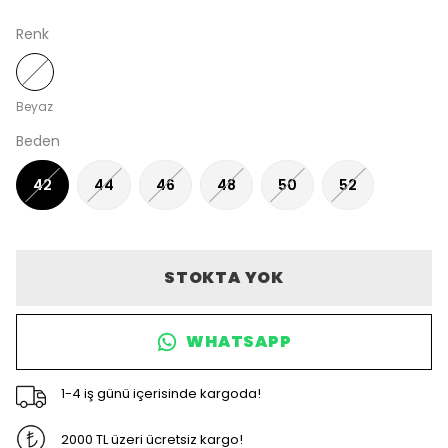
Renk
Beyaz
Beden
42
44
46
48
50
52
STOKTA YOK
WHATSAPP
1-4 iş günü içerisinde kargoda!
2000 TL üzeri ücretsiz kargo!