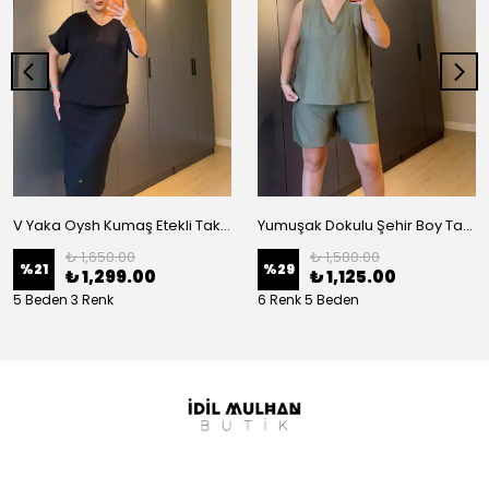
V Yaka Oysh Kumaş Etekli Takım
Yumuşak Dokulu Şehir Boy Takım
₺ 1,650.00
₺ 1,580.00
%
21
%
29
₺ 1,299.00
₺ 1,125.00
5 Beden 3 Renk
6 Renk 5 Beden