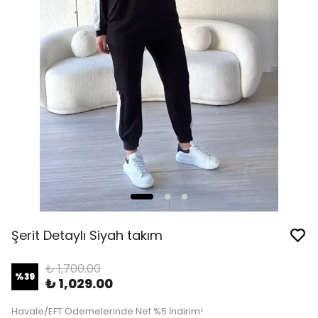
Şerit Detaylı Siyah takım
₺ 1,700.00
%
39
₺ 1,029.00
Havale/EFT Ödemelerinde Net %5 İndirim!