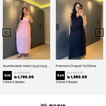
Ayarlanabilir Askılı Uçuş Uçuş Piliseli Elbise
Premium Drapeli Tül Elbise
₺ 2,650.00
₺ 2,600.00
%
32
%
24
₺ 1,790.00
₺ 1,980.00
3 Renk 5 Beden
3 Renk 5 Beden