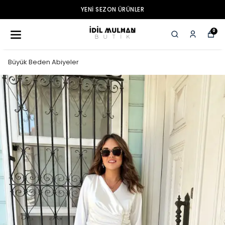
YENI SEZON ÜRÜNLER
0
Büyük Beden Abiyeler