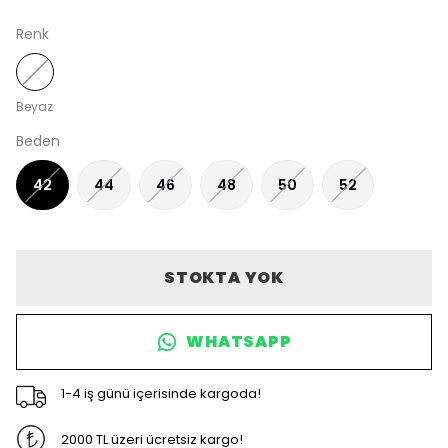
Renk
Beyaz
Beden
42
44
46
48
50
52
STOKTA YOK
WHATSAPP
1-4 iş günü içerisinde kargoda!
2000 TL üzeri ücretsiz kargo!