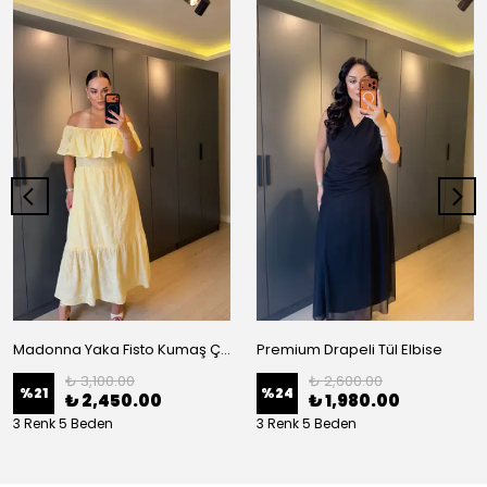
Madonna Yaka Fisto Kumaş Çiçek Desenli Elbise
Premium Drapeli Tül Elbise
₺ 3,100.00
₺ 2,600.00
%
21
%
24
₺ 2,450.00
₺ 1,980.00
3 Renk 5 Beden
3 Renk 5 Beden