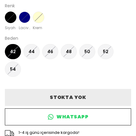
Renk
Siyah
Lacivert
Krem
Beden
42
44
46
48
50
52
54
STOKTA YOK
WHATSAPP
1-4 iş günü içerisinde kargoda!