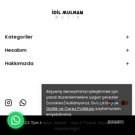
Kategoriler
Hesabım
Hakkımızda
Alışveriş deneyiminizi iyileştirmek için
yasal düzenlemelere uygun çerezler
(cookies) kullanıyoruz. Detaylı bilgiye
Gizlilik ve Çerez Politikası
sayfamızdan
erişebilirsiniz.
Anladım
©2023 Tüm Hakları Saklıdır - ikas E-Ticaret
Altyapısı ile
Hazırlanmıştır.