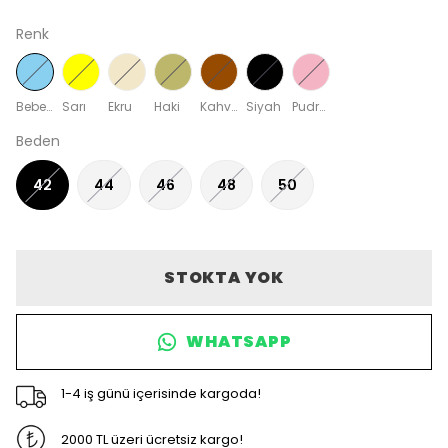
Renk
Bebe Mavi
Sarı
Ekru
Haki
Kahverengi
Siyah
Pudra Pembe
Beden
42
44
46
48
50
STOKTA YOK
WHATSAPP
1-4 iş günü içerisinde kargoda!
2000 TL üzeri ücretsiz kargo!