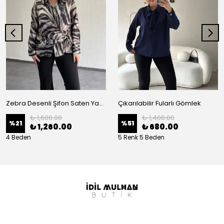
Zebra Desenli Şifon Saten Yan Bağlamalı Gömlek
Çıkarılabilir Fularlı Gömlek
₺ 1,600.00
₺ 1,400.00
%
21
%
51
₺ 1,260.00
₺ 680.00
4 Beden
5 Renk 5 Beden