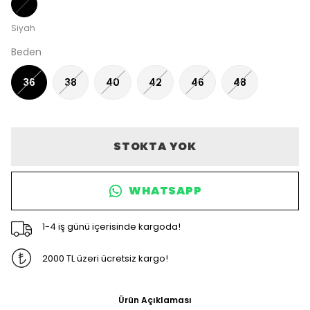
Siyah
Beden
36
38
40
42
46
48
STOKTA YOK
WHATSAPP
1-4 iş günü içerisinde kargoda!
2000 TL üzeri ücretsiz kargo!
Ürün Açıklaması