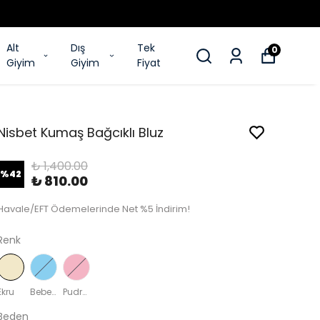
Alt
Dış
Tek
0
Giyim
Giyim
Fiyat
Nisbet Kumaş Bağcıklı Bluz
₺ 1,400.00
%
42
₺ 810.00
Havale/EFT Ödemelerinde Net %5 İndirim!
Renk
Ekru
Bebe Mavi
Pudra Pembe
Beden