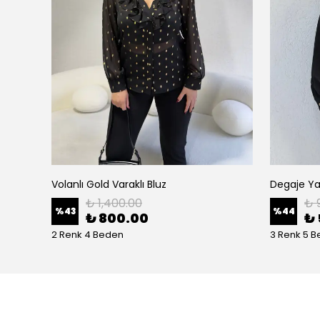
Volanlı Gold Varaklı Bluz
Degaje Ya
₺ 1,400.00
₺ 
%
43
%
44
₺ 800.00
₺ 
2 Renk 4 Beden
3 Renk 5 