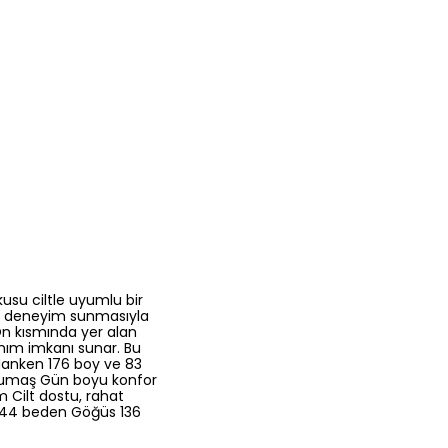
su ciltle uyumlu bir
bir deneyim sunmasıyla
Ön kısmında yer alan
anım imkanı sunar. Bu
anken 176 boy ve 83
u kumaş Gün boyu konfor
 Cilt dostu, rahat
m 44 beden Göğüs 136