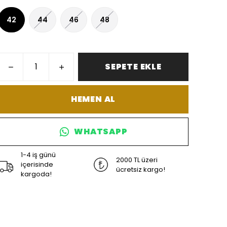
42
44
46
48
SEPETE EKLE
HEMEN AL
WHATSAPP
1-4 iş günü
2000 TL üzeri
içerisinde
ücretsiz kargo!
kargoda!