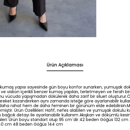
Ürün Açıklaması
n kumaş yapısı sayesinde gün boyu konfor sunarken, yumuşak doku
 ve viskon içerikli benzer kumaş yapıları, terletmeyen ve ferah 
rmu vücuda yapışmadan dökülerek daha zarif bir siluet oluşturur.
areket kazandırırken aynı zamanda isteğe göre ayarlanabilir kull
aha rahat hem de daha feminen bir görünüm elde edebilirsin.M
iştir. Ürün Özellikleri: Hafif, nefes alabilen ve yumuşak dokul
bağcık detayı ile ayarlanabilir kullanım Akışkan ve dökümlü kesim
üleri: Ürün boyu standart olup 95 cm`dir 42 beden Göğüs 132 c
40 cm 48 beden Göğüs 144 cm