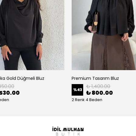
ka Gold Düğmeli Bluz
Premium Tasarım Bluz
950.00
₺ 1,400.00
%
43
530.00
₺ 800.00
Beden
2 Renk 4 Beden