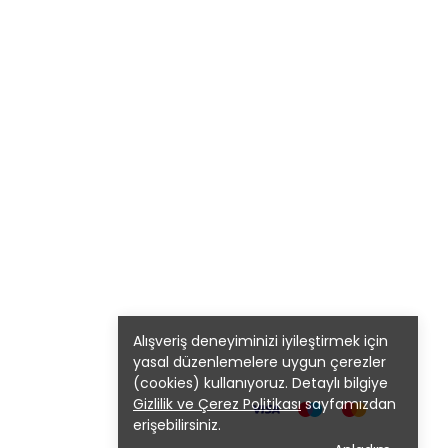
Alışveriş deneyiminizi iyileştirmek için
yasal düzenlemelere uygun çerezler
(cookies) kullanıyoruz. Detaylı bilgiye
Gizlilik ve Çerez Politikası
sayfamızdan
erişebilirsiniz.