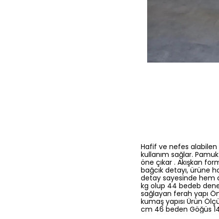
Hafif ve nefes alabile
kullanım sağlar. Pamuk
öne çıkar . Akışkan fo
bağcık detayı, ürüne h
detay sayesinde hem d
kg olup 44 bedeb denem
sağlayan ferah yapı Ön 
kumaş yapısı Ürün Ölç
cm 46 beden Göğüs 1