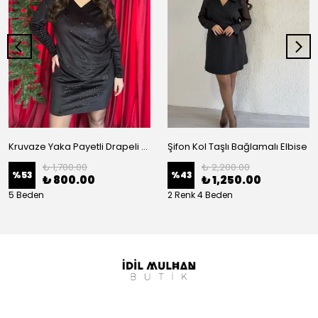
Kruvaze Yaka Payetli Drapeli Elbise
Şifon Kol Taşlı Bağlamalı Elbise
₺ 1,700.00
₺ 2,200.00
%
53
%
43
₺ 800.00
₺ 1,250.00
5 Beden
2 Renk 4 Beden