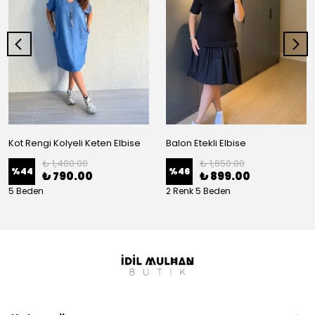
Kot Rengi Kolyeli Keten Elbise
Balon Etekli Elbise
₺ 1,400.00
₺ 1,650.00
%
44
%
46
₺ 790.00
₺ 899.00
5 Beden
2 Renk 5 Beden