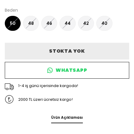
Beden
50
48
46
44
42
40
STOKTA YOK
WHATSAPP
1-4 iş günü içerisinde kargoda!
2000 TL üzeri ücretsiz kargo!
Ürün Açıklaması