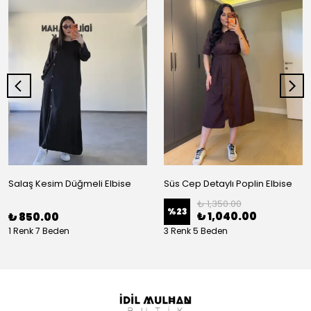
Salaş Kesim Düğmeli Elbise
Süs Cep Detaylı Poplin Elbise
₺ 1,350.00
%
23
₺ 1,040.00
₺ 850.00
1 Renk 7 Beden
3 Renk 5 Beden