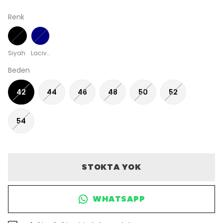
Renk
Siyah
Lacivert
Beden
42
44
46
48
50
52
54
STOKTA YOK
WHATSAPP