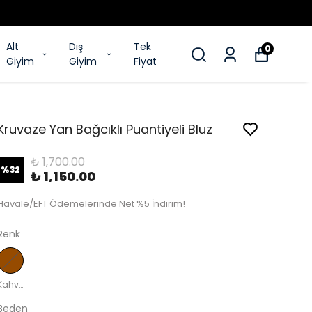
Alt
Dış
Tek
0
Giyim
Giyim
Fiyat
Kruvaze Yan Bağcıklı Puantiyeli Bluz
₺ 1,700.00
%
32
₺ 1,150.00
Havale/EFT Ödemelerinde Net %5 İndirim!
Renk
Kahverengi
Beden