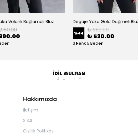
ka Volanlı Bağlamalı Bluz
Degaje Yaka Gold Düğmeli Blu
1,980.00
₺ 950.00
%
44
990.00
₺ 530.00
Beden
3 Renk 5 Beden
Hakkımızda
İletişim
S.S.S
Gizlilik Politikası