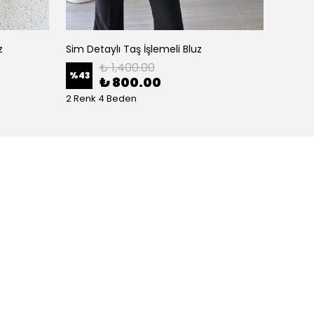
z
Sim Detaylı Taş İşlemeli Bluz
Gold D
₺ 1,400.00
%
43
%
33
₺ 800.00
2 Renk 4 Beden
3 Renk