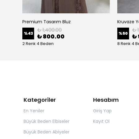
Premium Tasarım Bluz
Kruvaze Ya
₺ 1,400.00
₺ 
%
43
%
50
₺ 800.00
₺ 
2 Renk 4 Beden
8 Renk 4 
Kategoriler
Hesabım
En Yeniler
Giriş Yap
Büyük Beden Elbiseler
Kayıt Ol
Büyük Beden Abiyeler