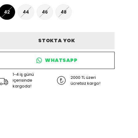
42
44
46
48
STOKTA YOK
WHATSAPP
1-4 iş günü
2000 TL üzeri
içerisinde
ücretsiz kargo!
kargoda!