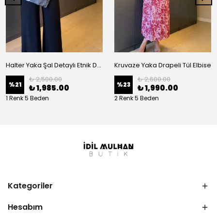
Halter Yaka Şal Detaylı Etnik Desenli Tulum
Kruvaze Yaka Drapeli Tül Elbise
₺ 2,500.00
₺ 2,600.00
%
21
%
23
₺ 1,985.00
₺ 1,990.00
1 Renk 5 Beden
2 Renk 5 Beden
Kategoriler
Hesabım