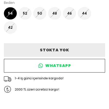
Beden
54
52
50
48
46
44
42
STOKTA YOK
WHATSAPP
1-4 iş günü içerisinde kargoda!
2000 TL üzeri ücretsiz kargo!