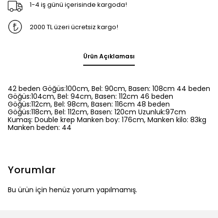
1-4 iş günü içerisinde kargoda!
2000 TL üzeri ücretsiz kargo!
Ürün Açıklaması
42 beden Göğüs:100cm, Bel: 90cm, Basen: 108cm 44 beden
Göğüs:104cm, Bel: 94cm, Basen: 112cm 46 beden
Göğüs:112cm, Bel: 98cm, Basen: 116cm 48 beden
Göğüs:118cm, Bel: 112cm, Basen: 120cm Uzunluk:97cm
Kumaş: Double krep Manken boy: 176cm, Manken kilo: 83kg
Manken beden: 44
Yorumlar
Bu ürün için henüz yorum yapılmamış.