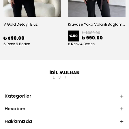
V Gold Detaylı Bluz
Kruvaze Yaka Volanlı Bağlamalı Bluz
₺ 1,980.00
%
50
₺ 990.00
₺ 690.00
5 Renk 5 Beden
8 Renk 4 Beden
Kategoriler
Hesabım
Hakkımızda