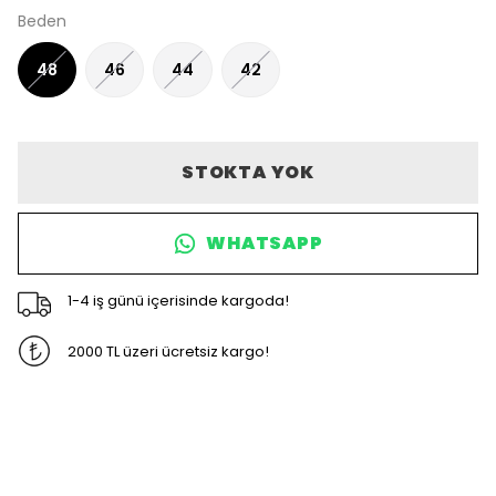
Beden
48
46
44
42
STOKTA YOK
WHATSAPP
1-4 iş günü içerisinde kargoda!
2000 TL üzeri ücretsiz kargo!