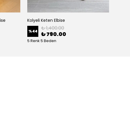
ise
Kolyeli Keten Elbise
Beyaz Ç
₺ 1,400.00
%
44
%
11
₺ 790.00
5 Renk 5 Beden
1 Renk 