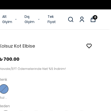
Alt
Dış
Tek
0
Giyim
Giyim
Fiyat
Kolsuz Kot Elbise
₺ 700.00
Havale/EFT Ödemelerinde Net %5 İndirim!
Renk
Buz Mavisi
Beden