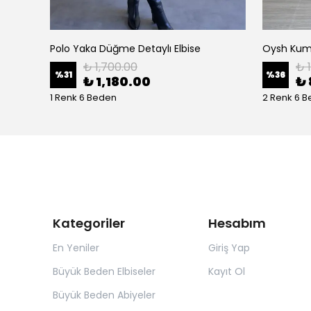
Polo Yaka Düğme Detaylı Elbise
Oysh Kuma
₺ 1,700.00
₺ 
%
31
%
36
₺ 1,180.00
₺ 
1 Renk 6 Beden
2 Renk 6 
Kategoriler
Hesabım
En Yeniler
Giriş Yap
Büyük Beden Elbiseler
Kayıt Ol
Büyük Beden Abiyeler