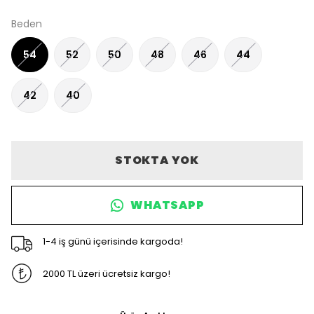
Beden
54
52
50
48
46
44
42
40
STOKTA YOK
WHATSAPP
1-4 iş günü içerisinde kargoda!
2000 TL üzeri ücretsiz kargo!