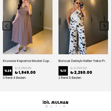
Kruvaze Kapama Modal Cupra Elbise
Boncuk Detaylı Halter Yaka Premium Takım
₺ 2,750.00
₺ 2,700.00
%
29
%
17
₺ 1,949.00
₺ 2,250.00
3 Renk 4 Beden
2 Renk 5 Beden