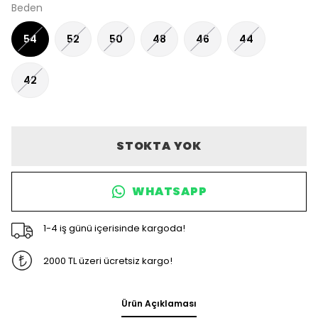
Beden
54
52
50
48
46
44
42
STOKTA YOK
WHATSAPP
1-4 iş günü içerisinde kargoda!
2000 TL üzeri ücretsiz kargo!
Ürün Açıklaması