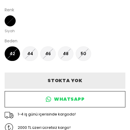
Renk
Siyah
Beden
42
44
46
48
50
STOKTA YOK
WHATSAPP
1-4 iş günü içerisinde kargoda!
2000 TL üzeri ücretsiz kargo!