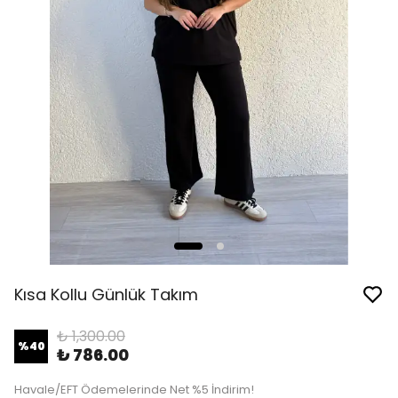
Kısa Kollu Günlük Takım
₺ 1,300.00
%
40
₺ 786.00
Havale/EFT Ödemelerinde Net %5 İndirim!