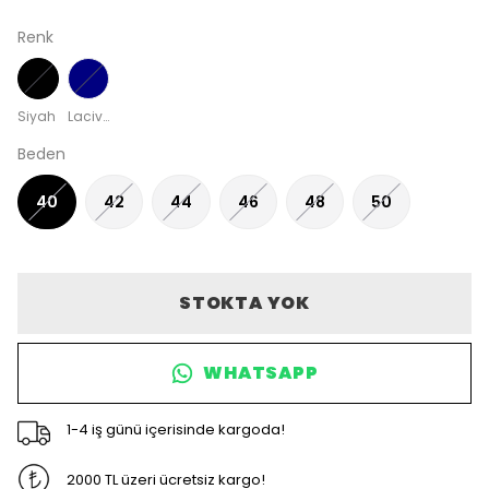
Renk
Siyah
Lacivert
Beden
40
42
44
46
48
50
STOKTA YOK
WHATSAPP
1-4 iş günü içerisinde kargoda!
2000 TL üzeri ücretsiz kargo!