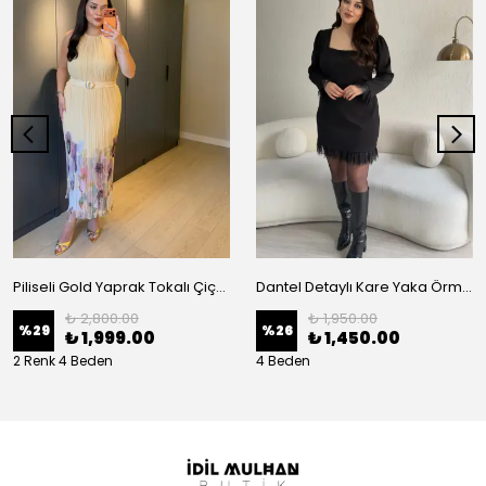
Piliseli Gold Yaprak Tokalı Çiçek Desenli Elbise
Dantel Detaylı Kare Yaka Örme Elbise
₺ 2,800.00
₺ 1,950.00
%
29
%
26
₺ 1,999.00
₺ 1,450.00
2 Renk 4 Beden
4 Beden