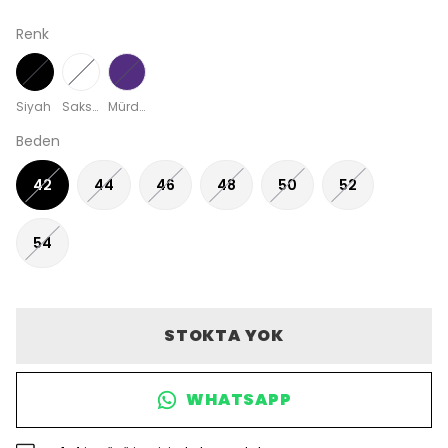
Renk
Siyah
Saks Mavisi
Mürdüm
Beden
42
44
46
48
50
52
54
STOKTA YOK
WHATSAPP