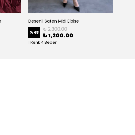
m
Desenli Saten Midi Elbise
₺ 2,300.00
%
48
%
22
₺ 1,200.00
1 Renk 4 Beden
2 Renk