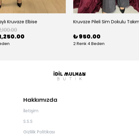
aylı Kruvaze Elbise
Kruvaze Pileli Sim Dokulu Takı
2,100.00
1,250.00
₺ 950.00
Beden
2 Renk 4 Beden
Hakkımızda
İletişim
S.S.S
Gizlilik Politikası