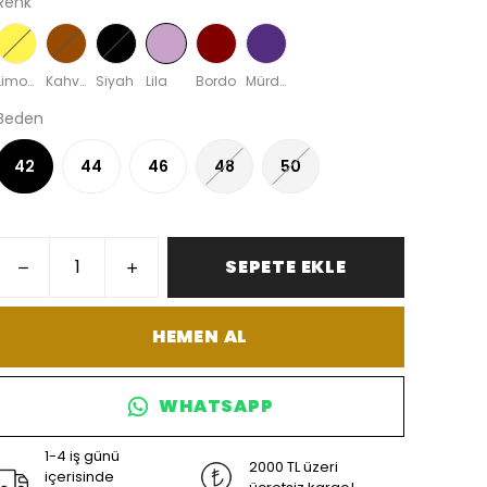
Renk
Limon Sarısı
Kahverengi
Siyah
Lila
Bordo
Mürdüm
Beden
42
44
46
48
50
SEPETE EKLE
HEMEN AL
WHATSAPP
1-4 iş günü
2000 TL üzeri
içerisinde