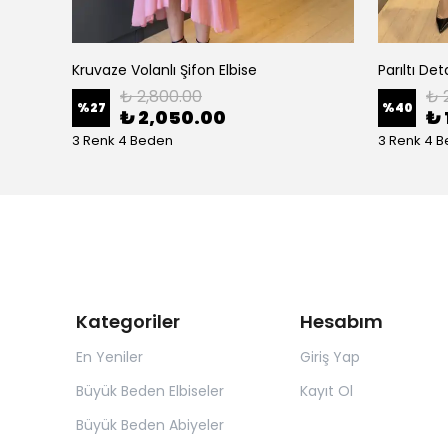
Kruvaze Volanlı Şifon Elbise
Parıltı Det
₺ 2,800.00
₺ 
%
27
%
40
₺ 2,050.00
₺ 
3 Renk 4 Beden
3 Renk 4 
Kategoriler
Hesabım
En Yeniler
Giriş Yap
Büyük Beden Elbiseler
Kayıt Ol
Büyük Beden Abiyeler