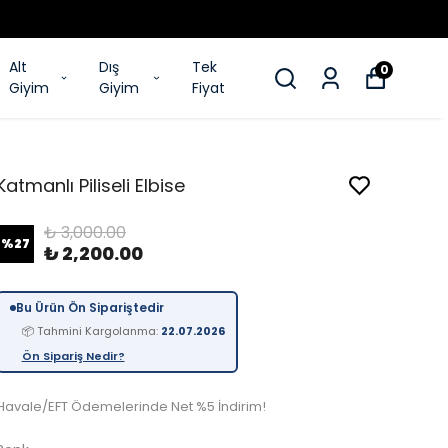
Alt
Dış
Tek
0
Giyim
Giyim
Fiyat
Katmanlı Piliseli Elbise
₺ 3,000.00
%
27
₺ 2,200.00
Bu Ürün Ön Sipariştedir
📦 Tahmini Kargolanma:
22.07.2026
Ön Sipariş Nedir?
Havale/EFT Ödemelerinde Net %5 İndirim!