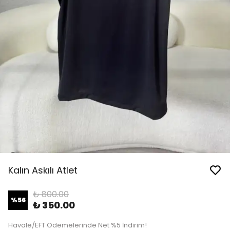
Kalın Askılı Atlet
₺ 800.00
%
56
₺ 350.00
Havale/EFT Ödemelerinde Net %5 İndirim!