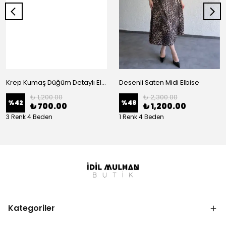
Krep Kumaş Düğüm Detaylı Elbise
Desenli Saten Midi Elbise
₺ 1,200.00
₺ 2,300.00
%
42
%
48
₺ 700.00
₺ 1,200.00
3 Renk 4 Beden
1 Renk 4 Beden
Kategoriler