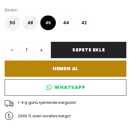
Beden
50
48
46
44
42
SEPETE EKLE
HEMEN AL
WHATSAPP
1-4 iş günü içerisinde kargoda!
2000 TL üzeri ücretsiz kargo!