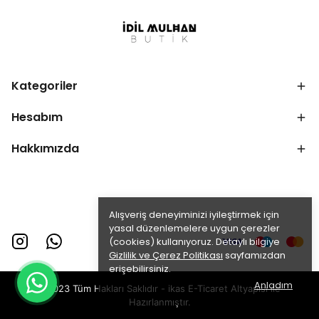
Kategoriler
Hesabım
Hakkımızda
Alışveriş deneyiminizi iyileştirmek için
yasal düzenlemelere uygun çerezler
(cookies) kullanıyoruz. Detaylı bilgiye
Gizlilik ve Çerez Politikası
sayfamızdan
erişebilirsiniz.
Anladım
©2023 Tüm Hakları Saklıdır - ikas E-Ticaret
Altyapısı ile
Hazırlanmıştır.