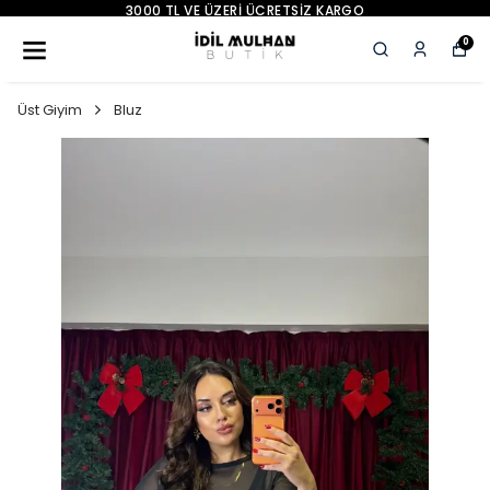
YENI SEZON ÜRÜNLER
0
Üst Giyim
Bluz