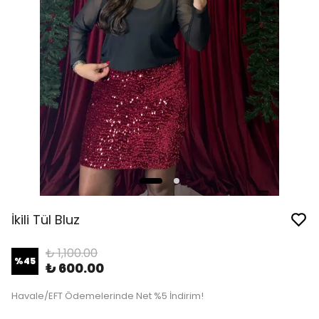
İkili Tül Bluz
₺ 1,100.00
%
45
₺ 600.00
Havale/EFT Ödemelerinde Net %5 İndirim!