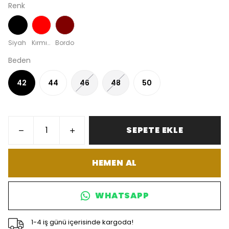
Renk
Siyah
Kırmızı
Bordo
Beden
42
44
46
48
50
SEPETE EKLE
HEMEN AL
WHATSAPP
1-4 iş günü içerisinde kargoda!