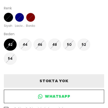
Renk
Siyah
Lacivert
Bordo
Beden
42
44
46
48
50
52
54
STOKTA YOK
WHATSAPP