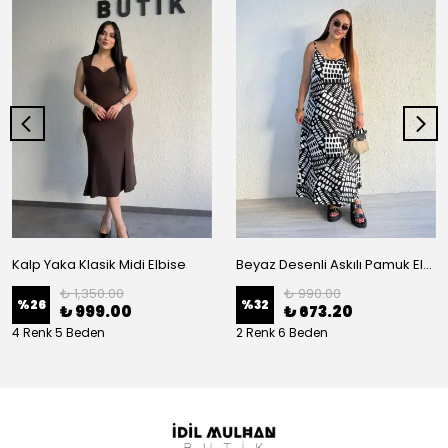
Kalp Yaka Klasik Midi Elbise
Beyaz Desenli Askılı Pamuk Elbise
₺ 1,350.00
₺ 990.00
%
26
%
32
₺ 999.00
₺ 673.20
4 Renk 5 Beden
2 Renk 6 Beden