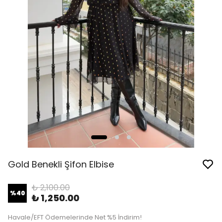
Gold Benekli Şifon Elbise
₺ 2,100.00
%
40
₺ 1,250.00
Havale/EFT Ödemelerinde Net %5 İndirim!