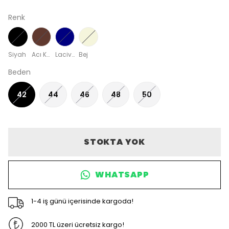
Renk
Siyah
Acı Kahve
Lacivert
Bej
Beden
42
44
46
48
50
STOKTA YOK
WHATSAPP
1-4 iş günü içerisinde kargoda!
2000 TL üzeri ücretsiz kargo!