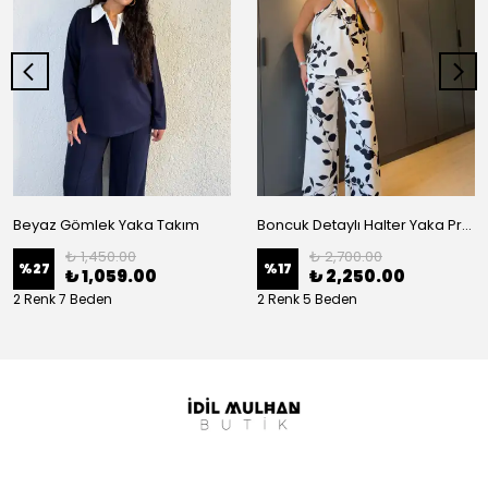
Beyaz Gömlek Yaka Takım
Boncuk Detaylı Halter Yaka Premium Takım
₺ 1,450.00
₺ 2,700.00
%
27
%
17
₺ 1,059.00
₺ 2,250.00
2 Renk 7 Beden
2 Renk 5 Beden