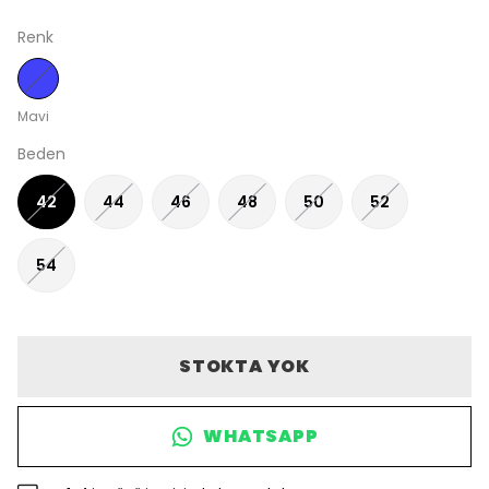
Renk
Mavi
Beden
42
44
46
48
50
52
54
STOKTA YOK
WHATSAPP