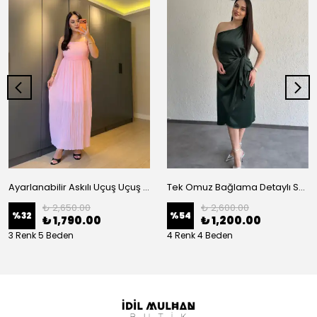
Ayarlanabilir Askılı Uçuş Uçuş Piliseli Elbise
Tek Omuz Bağlama Detaylı Saten Elbise
₺ 2,650.00
₺ 2,600.00
%
32
%
54
₺ 1,790.00
₺ 1,200.00
3 Renk 5 Beden
4 Renk 4 Beden