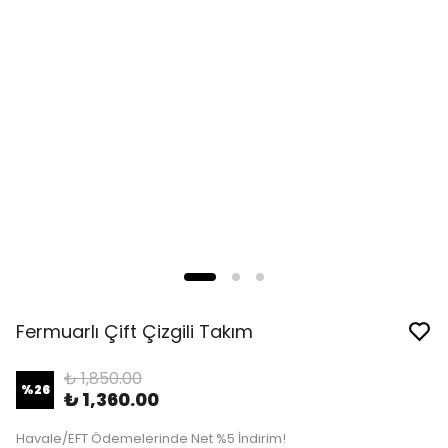
Fermuarlı Çift Çizgili Takım
₺ 1,850.00
%
26
₺ 1,360.00
Havale/EFT Ödemelerinde Net %5 İndirim!