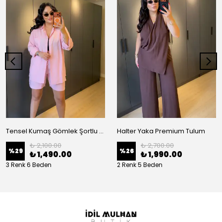
Tensel Kumaş Gömlek Şortlu Takım
Halter Yaka Premium Tulum
₺ 2,100.00
₺ 2,700.00
%
29
%
26
₺ 1,490.00
₺ 1,990.00
3 Renk 6 Beden
2 Renk 5 Beden