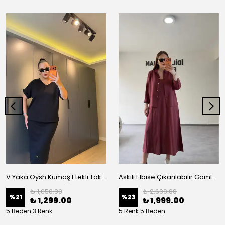
V Yaka Oysh Kumaş Etekli Takım
Askılı Elbise Çıkarılabilir Gömlek Detaylı Takım
₺ 1,650.00
₺ 2,600.00
%
21
%
23
₺ 1,299.00
₺ 1,999.00
5 Beden 3 Renk
5 Renk 5 Beden