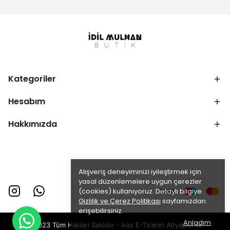
Kategoriler
Hesabım
Hakkımızda
Alışveriş deneyiminizi iyileştirmek için
yasal düzenlemelere uygun çerezler
(cookies) kullanıyoruz. Detaylı bilgiye
Gizlilik ve Çerez Politikası
sayfamızdan
erişebilirsiniz.
Anladım
©2023 Tüm Hakları Saklıdır - ikas E-Ticaret
Altyapısı ile