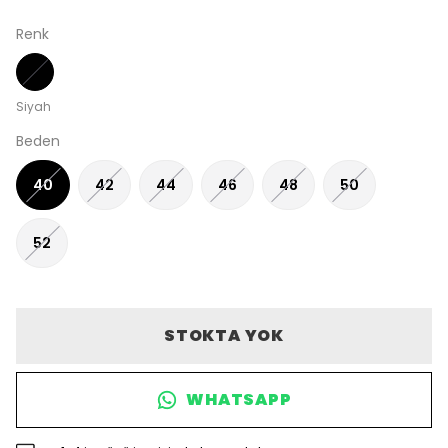
Renk
Siyah
Beden
40
42
44
46
48
50
52
STOKTA YOK
WHATSAPP