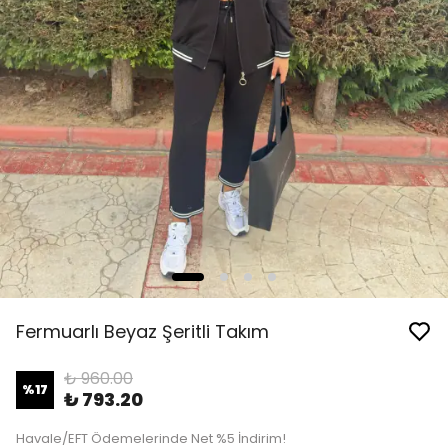
Fermuarlı Beyaz Şeritli Takım
₺ 960.00
%
17
₺ 793.20
Havale/EFT Ödemelerinde Net %5 İndirim!