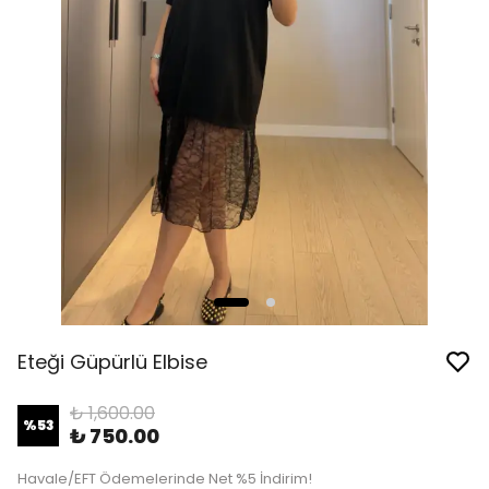
Eteği Güpürlü Elbise
₺ 1,600.00
%
53
₺ 750.00
Havale/EFT Ödemelerinde Net %5 İndirim!