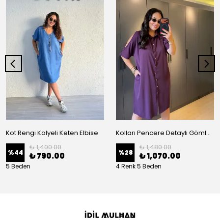
Kot Rengi Kolyeli Keten Elbise
Kolları Pencere Detaylı Gömlek Elbise
₺ 1,400.00
₺ 1,480.00
%
44
%
28
₺ 790.00
₺ 1,070.00
5 Beden
4 Renk 5 Beden