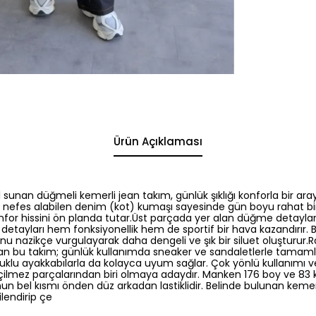
Ürün Açıklaması
l sunan düğmeli kemerli jean takım, günlük şıklığı konforla bir ar
ve nefes alabilen denim (kot) kumaşı sayesinde gün boyu rahat bi
for hissini ön planda tutar.Üst parçada yer alan düğme detayları 
detayları hem fonksiyonellik hem de sportif bir hava kazandırır. 
nu nazikçe vurgulayarak daha dengeli ve şık bir siluet oluşturur.
n bu takım; günlük kullanımda sneaker ve sandaletlerle tamaml
uklu ayakkabılarla da kolayca uyum sağlar. Çok yönlü kullanımı 
ilmez parçalarından biri olmaya adaydır. Manken 176 boy ve 83 
un bel kısmı önden düz arkadan lastiklidir. Belinde bulunan keme
ilendirip çe