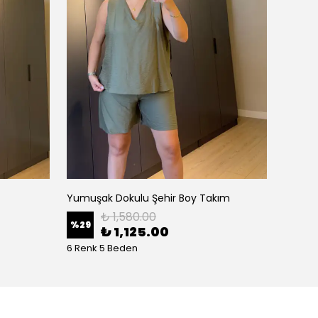
Yumuşak Dokulu Şehir Boy Takım
Etekli
₺ 1,580.00
%
29
%
30
₺ 1,125.00
6 Renk 5 Beden
5 Renk