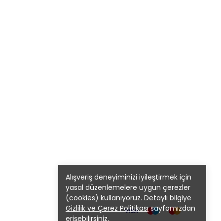
Alışveriş deneyiminizi iyileştirmek için
yasal düzenlemelere uygun çerezler
(cookies) kullanıyoruz. Detaylı bilgiye
Gizlilik ve Çerez Politikası
sayfamızdan
erişebilirsiniz.