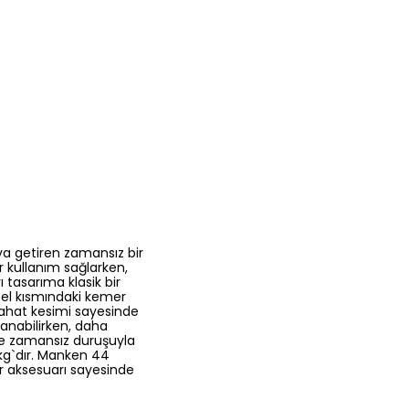
aya getiren zamansız bir
r kullanım sağlarken,
tasarıma klasik bir
Bel kısmındaki kemer
Rahat kesimi sayesinde
anabilirken, daha
ve zamansız duruşuyla
kg`dır. Manken 44
r aksesuarı sayesinde