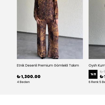
Etnik Desenli Premium Gömlekli Takım
Oysh Kum
₺ 
%
11
₺ 1,300.00
₺ 
4 Beden
6 Renk 5 