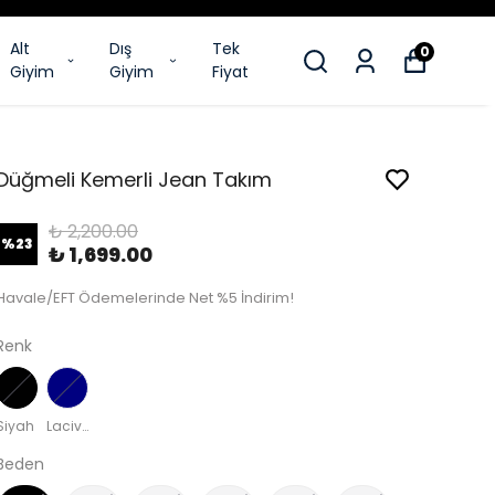
Alt
Dış
Tek
0
Giyim
Giyim
Fiyat
Düğmeli Kemerli Jean Takım
₺ 2,200.00
%
23
₺ 1,699.00
Havale/EFT Ödemelerinde Net %5 İndirim!
Renk
Siyah
Lacivert
Beden