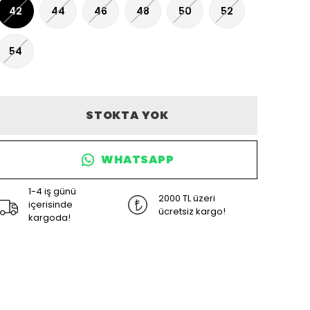
42
44
46
48
50
52
54
STOKTA YOK
WHATSAPP
1-4 iş günü
2000 TL üzeri
içerisinde
ücretsiz kargo!
kargoda!