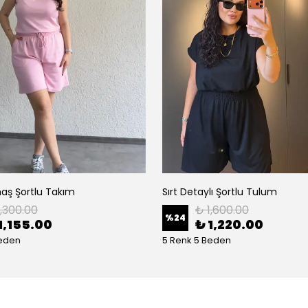
aş Şortlu Takım
Sırt Detaylı Şortlu Tulum
1,300.00
₺ 1,600.00
%
24
1,155.00
₺ 1,220.00
Beden
5 Renk 5 Beden