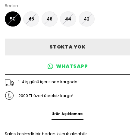
Beden
50
48
46
44
42
STOKTA YOK
WHATSAPP
1-4 iş günü içerisinde kargoda!
2000 TL üzeri ücretsiz kargo!
Ürün Açıklaması
Salaş kesimdir bir beden küçük alınabilir