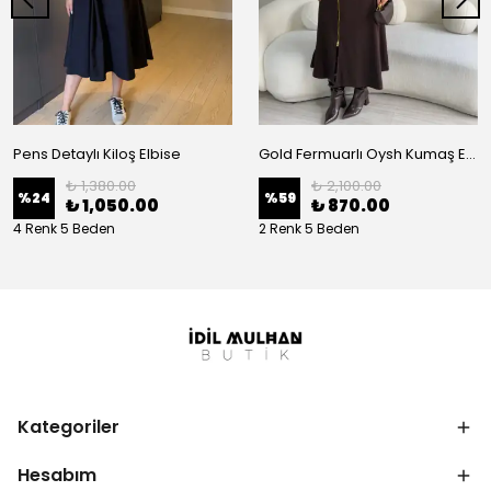
Pens Detaylı Kiloş Elbise
Gold Fermuarlı Oysh Kumaş Elbise
₺ 1,380.00
₺ 2,100.00
%
24
%
59
₺ 1,050.00
₺ 870.00
4 Renk 5 Beden
2 Renk 5 Beden
Kategoriler
Hesabım