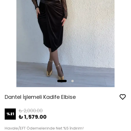
Dantel İşlemeli Kadife Elbise
₺ 2,000.00
%
21
₺ 1,579.00
Havale/EFT Ödemelerinde Net %5 İndirim!