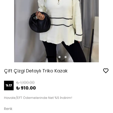
Çift Çizgi Detaylı Triko Kazak
₺ 1,100.00
%
17
₺ 910.00
Havale/EFT Ödemelerinde Net %5 İndirim!
Renk