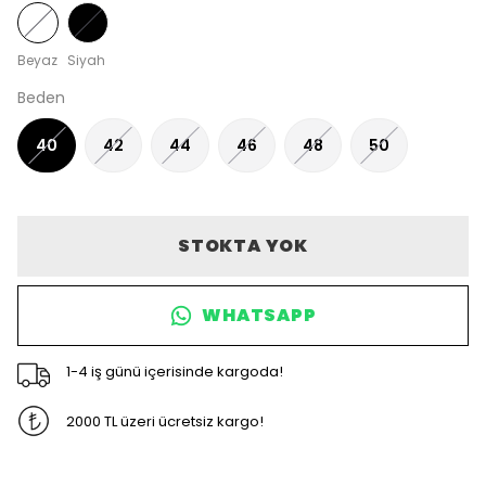
Beyaz
Siyah
Beden
40
42
44
46
48
50
STOKTA YOK
WHATSAPP
1-4 iş günü içerisinde kargoda!
2000 TL üzeri ücretsiz kargo!