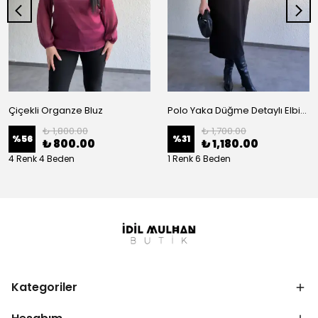
Çiçekli Organze Bluz
Polo Yaka Düğme Detaylı Elbise
₺ 1,800.00
₺ 1,700.00
%
56
%
31
₺ 800.00
₺ 1,180.00
4 Renk 4 Beden
1 Renk 6 Beden
Kategoriler