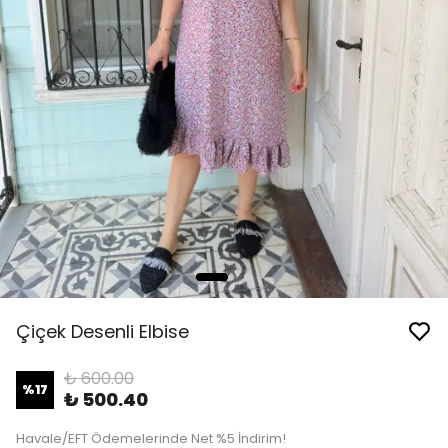
Çiçek Desenli Elbise
₺ 600.00
%
17
₺ 500.40
Havale/EFT Ödemelerinde Net %5 İndirim!