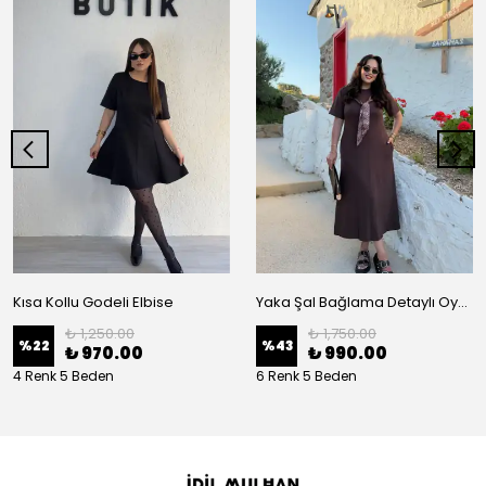
Kısa Kollu Godeli Elbise
Yaka Şal Bağlama Detaylı Oysh Elbise
₺ 1,250.00
₺ 1,750.00
%
22
%
43
₺ 970.00
₺ 990.00
4 Renk 5 Beden
6 Renk 5 Beden