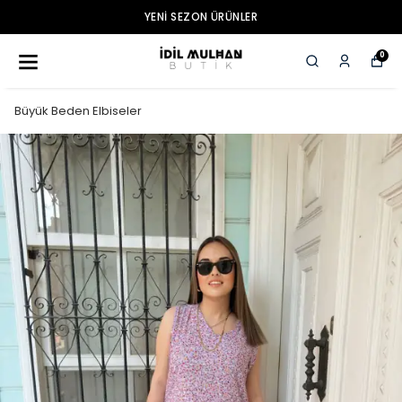
YENI SEZON ÜRÜNLER
0
Büyük Beden Elbiseler