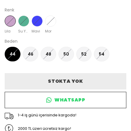
Renk
Lila
Su Yeşili
Mavi
Mor
Beden
44
46
48
50
52
54
STOKTA YOK
WHATSAPP
1-4 iş günü içerisinde kargoda!
2000 TL üzeri ücretsiz kargo!