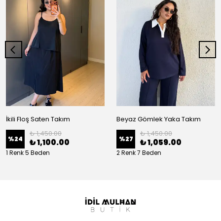
İkili Floş Saten Takım
Beyaz Gömlek Yaka Takım
₺ 1,450.00
₺ 1,450.00
%
24
%
27
₺ 1,100.00
₺ 1,059.00
1 Renk 5 Beden
2 Renk 7 Beden