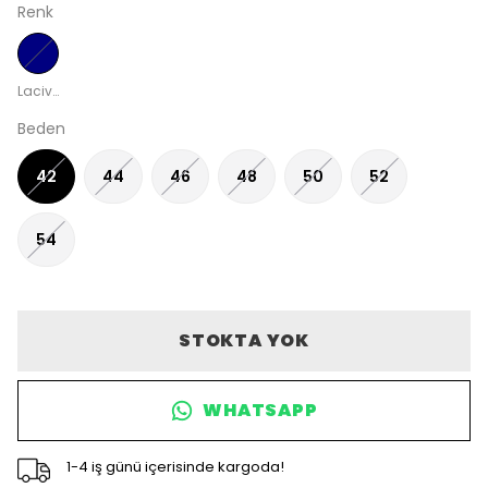
Renk
Lacivert
Beden
42
44
46
48
50
52
54
STOKTA YOK
WHATSAPP
1-4 iş günü içerisinde kargoda!