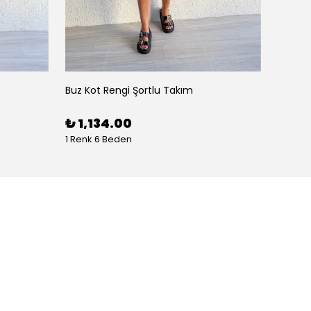
Buz Kot Rengi Şortlu Takım
Aerobi
%
38
₺ 1,134.00
1 Renk 6 Beden
5 Bede