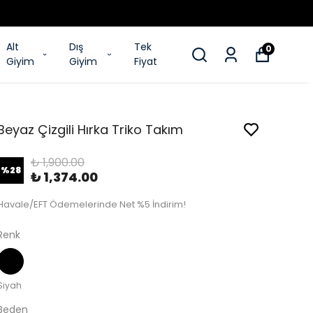
Alt
Dış
Tek
0
Giyim
Giyim
Fiyat
Beyaz Çizgili Hırka Triko Takım
₺ 1,900.00
%
28
₺ 1,374.00
Havale/EFT Ödemelerinde Net %5 İndirim!
Renk
Siyah
Beden