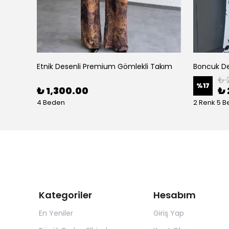
Etnik Desenli Premium Gömlekli Takım
₺ 
%
17
₺ 1,300.00
₺ 
4 Beden
2 Renk 5 
Kategoriler
Hesabım
En Yeniler
Giriş Yap