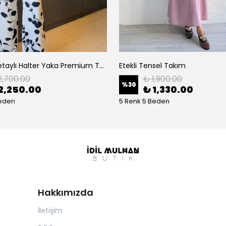
Boncuk Detaylı Halter Yaka Premium Takım
Etekli Tensel Takım
2,700.00
₺ 1,900.00
%
30
2,250.00
₺ 1,330.00
Beden
5 Renk 5 Beden
Hakkımızda
İletişim