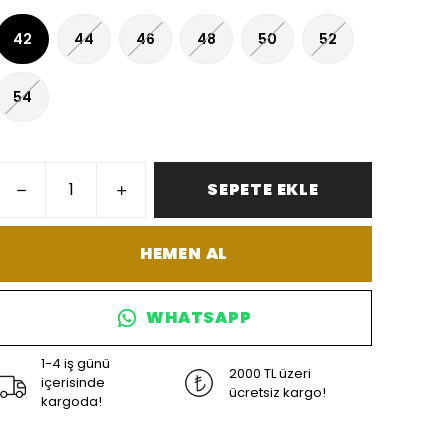
42
44
46
48
50
52
54
SEPETE EKLE
HEMEN AL
WHATSAPP
1-4 iş günü
2000 TL üzeri
içerisinde
ücretsiz kargo!
kargoda!