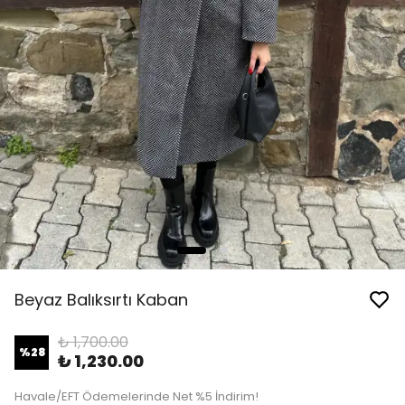
Beyaz Balıksırtı Kaban
₺ 1,700.00
%
28
₺ 1,230.00
Havale/EFT Ödemelerinde Net %5 İndirim!