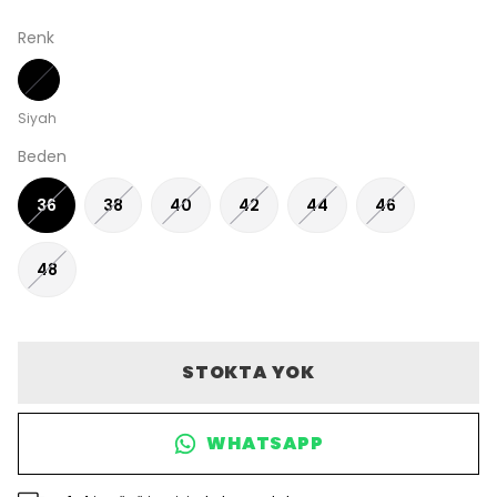
Renk
Siyah
Beden
36
38
40
42
44
46
48
STOKTA YOK
WHATSAPP