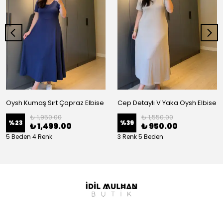
Oysh Kumaş Sırt Çapraz Elbise
Cep Detaylı V Yaka Oysh Elbise
₺ 1,950.00
₺ 1,550.00
%
23
%
39
₺ 1,499.00
₺ 950.00
5 Beden 4 Renk
3 Renk 5 Beden