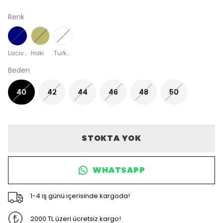
Renk
Lacivert
Haki
Turkuaz
Beden
40
42
44
46
48
50
STOKTA YOK
WHATSAPP
1-4 iş günü içerisinde kargoda!
2000 TL üzeri ücretsiz kargo!